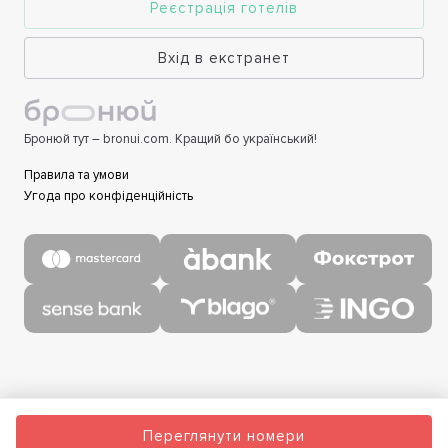
Реєстрація готелів
Вхід в екстранет
Бронюй тут – bronui.com. Кращий бо український!
Правила та умови
Угода про конфіденційність
Переглянути номери