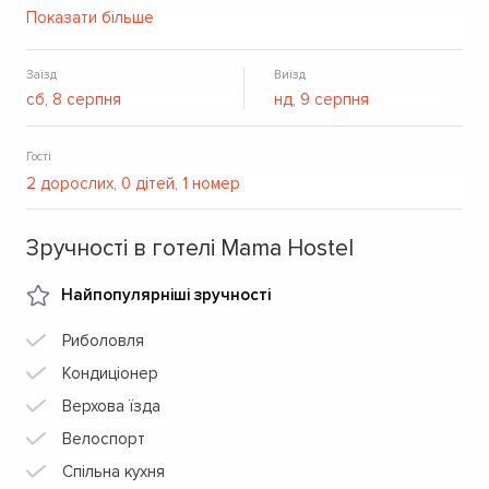
необхідним для приготування їжі. Також на території є
Показати більше
Wi-Fi.
Заїзд
Виїзд
Гості
Зручності в готелі Mama Hostel
Найпопулярніші зручності
Риболовля
Кондиціонер
Верхова їзда
Велоспорт
Спільна кухня