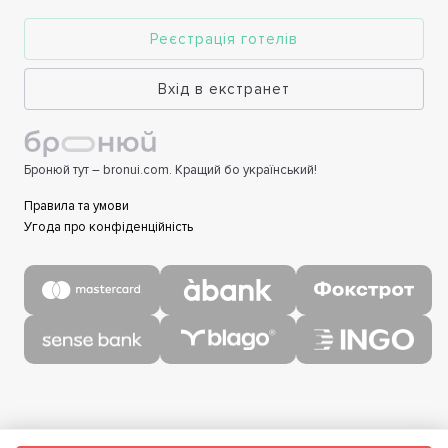
Реєстрація готелів
Вхід в екстранет
Бронюй тут – bronui.com. Кращий бо український!
Правила та умови
Угода про конфіденційність