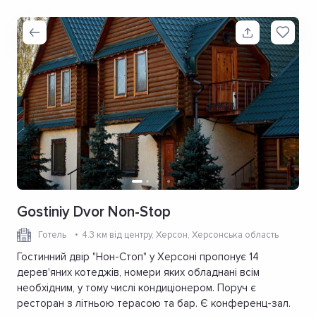
Gostiniy Dvor Non-Stop
Готель
4.3 км від центру
, Херсон, Херсонська область
Гостинний двір "Нон-Стоп" у Херсоні пропонує 14
дерев'яних котеджів, номери яких обладнані всім
необхідним, у тому числі кондиціонером. Поруч є
ресторан з літньою терасою та бар. Є конференц-зал.