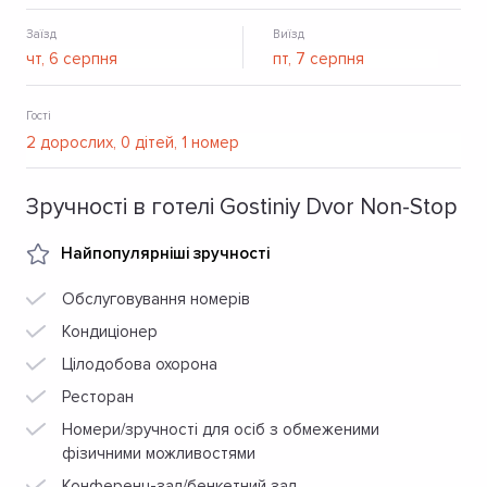
Заїзд
Виїзд
Гості
Зручності в готелі Gostiniy Dvor Non-Stop
Найпопулярніші зручності
Обслуговування номерів
Кондиціонер
Цілодобова охорона
Ресторан
Номери/зручності для осіб з обмеженими
фізичними можливостями
Конференц-зал/бенкетний зал