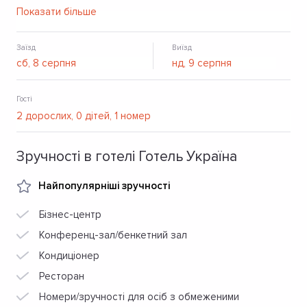
краси, сауна, масажний кабінет. За потреби можна
Показати більше
скористатися пральнею.
Заїзд
Виїзд
Гості
Зручності в готелі Готель Україна
Найпопулярніші зручності
Бізнес-центр
Конференц-зал/бенкетний зал
Кондиціонер
Ресторан
Номери/зручності для осіб з обмеженими