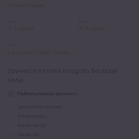
кафе та ресторани.
Показати більше
Заїзд
Виїзд
Гості
Зручності в готелі Incognito Boutique
Hotel
Найпопулярніші зручності
Цілодобова охорона
Кондиціонер
Бізнес-центр
Хімчистка