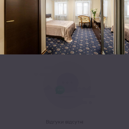
Leaflet
|
©
OpenStreetMap
Відгуки
Відгуки відсутні