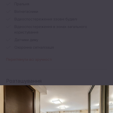
Пральня
Вогнегасники
Відеоспостереження ззовні будівлі
Відеоспостереження в зонах загального
користування
Датчики диму
Охоронна сигналізація
Переглянути всі зручності
Розташування
Pyrohova Street 6, Київ, 01030, Україна