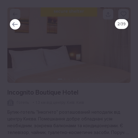
2
/
39
Incognito Boutique Hotel
Готель
1.3 км від центру
, Київ, Київ
Бутик-готель "Інкогніто" розташований неподалік від
центру Києва. Помешкання добре обладнані усім
необхідним, зокрема балконами та кондиціонерами. Є
телевізор, чайник, туалетно-косметичні засоби. Поруч є