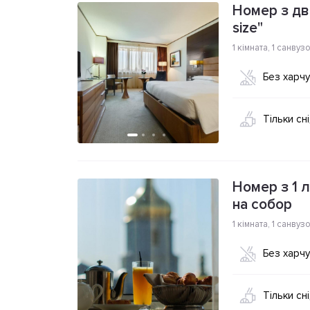
Номер з дв
size"
1 кімната
,
1 санвуз
Без харч
Тільки сн
Номер з 1 л
на собор
1 кімната
,
1 санвуз
Без харч
Тільки сн