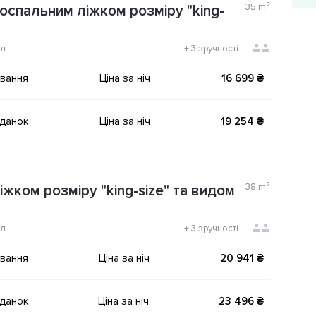
35
m²
оспальним ліжком розміру "king-
ол
+
3 зручності
ування
Ціна за ніч
16 699 ₴
іданок
Ціна за ніч
19 254 ₴
38
m²
іжком розміру "king-size" та видом
ол
+
3 зручності
ування
Ціна за ніч
20 941 ₴
іданок
Ціна за ніч
23 496 ₴