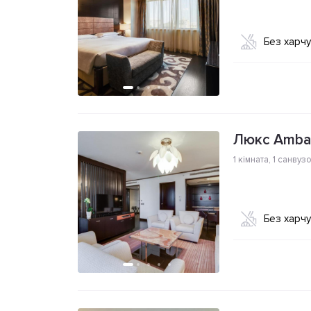
Без харч
Люкс Amba
1 кімната
,
1 санвуз
Без харч