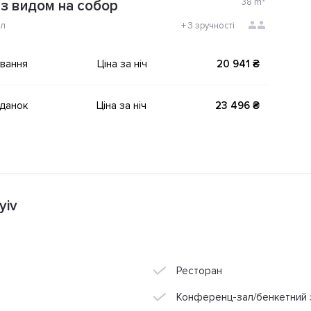
38
m²
 з видом на собор
ол
+
3 зручності
ування
Ціна за ніч
20 941 ₴
іданок
Ціна за ніч
23 496 ₴
yiv
Ресторан
Конференц-зал/бенкетний 