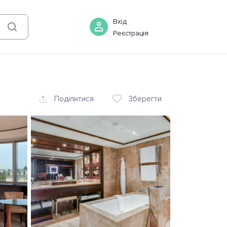
07 серпня
-
08 серпня
Бронювати
Вхід
Реєстрація
Поділитися
Зберегти