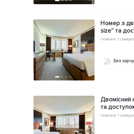
Номер з дв
size" та до
1 кімната
,
1 санвуз
Без харч
Двомісний 
та доступо
1 кімната
,
1 санвуз