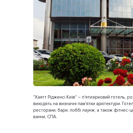
"Хаятт Рідженсі Київ" – п'ятизірковий готель, 
виходять на визначні пам'ятки архітектури. Гот
ресторани, бари, лоббі лаунж, а також фітнес-це
ванни, СПА.