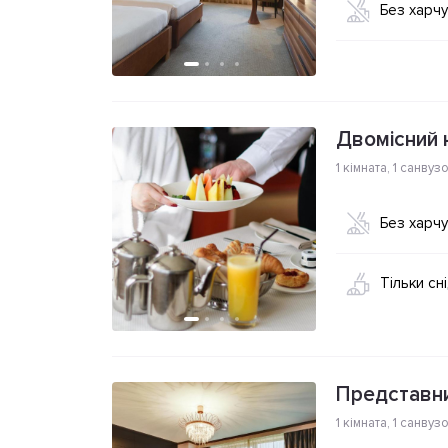
Без харч
Двомісний 
1 кімната
,
1 санвуз
Без харч
Тільки сн
Представн
1 кімната
,
1 санвуз