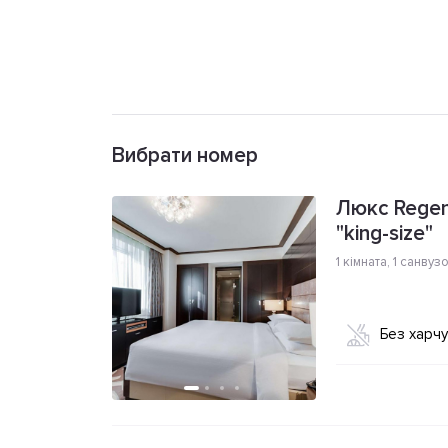
Вибрати номер
Люкс Regen
"king-size"
1 кімната
,
1 санвуз
Без харч