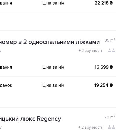
ування
Ціна за ніч
22 218 ₴
35
m²
номер з 2 односпальними ліжками
ол
+
3 зручності
ування
Ціна за ніч
16 699 ₴
іданок
Ціна за ніч
19 254 ₴
70
m²
ицький люкс Regency
ол
+
2 зручності