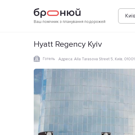
Фотографії
Зручності
Розташування
Киї
Ваш помічник з планування подорожей
Hyatt Regency Kyiv
Готель
Адреса
:
Alla Tarasova Street 5, Київ, 01001