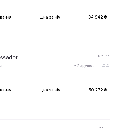
ування
Ціна за ніч
34 942 ₴
105
m²
ssador
ол
+
2 зручності
ування
Ціна за ніч
50 272 ₴