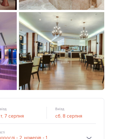
аїзд
Виїзд
ості