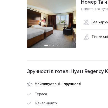
Номер Твін
1 кімната
,
1 санвуз
Без харч
Тільки сн
Зручності в готелі Hyatt Regency K
Найпопулярніші зручності
Тераса
Бізнес-центр