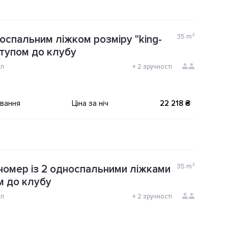
35
m²
оспальним ліжком розміру "king-
ступом до клубу
ол
+
2 зручності
ування
Ціна за ніч
22 218 ₴
35
m²
номер із 2 односпальними ліжками
м до клубу
ол
+
2 зручності