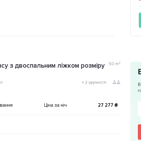
50
m²
cy з двоспальним ліжком розміру
ол
+
2 зручності
В
г
ування
Ціна за ніч
27 277 ₴