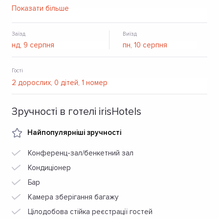
категорій, лоббі-бар, де можна провести ділові зустрічі.
Показати більше
Заїзд
Виїзд
Гості
Зручності в готелі irisHotels
Найпопулярніші зручності
Конференц-зал/бенкетний зал
Кондиціонер
Бар
Камера зберігання багажу
Цілодобова стійка реєстрації гостей