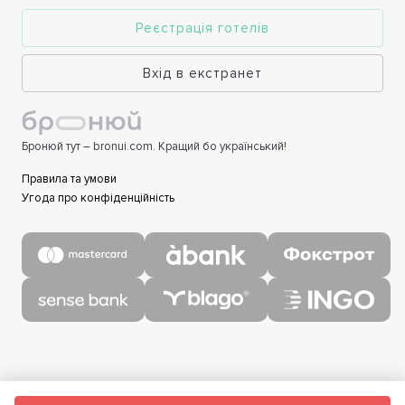
Реєстрація готелів
Вхід в екстранет
Бронюй тут – bronui.com. Кращий бо український!
Правила та умови
Угода про конфіденційність