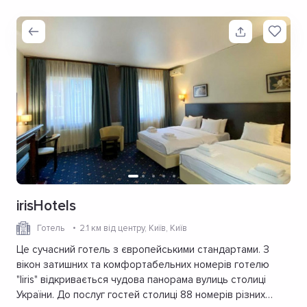
irisHotels
Готель
2.1 км від центру
, Київ, Київ
Це сучасний готель з європейськими стандартами. З
вікон затишних та комфортабельних номерів готелю
"Іiris" відкривається чудова панорама вулиць столиці
України. До послуг гостей столиці 88 номерів різних