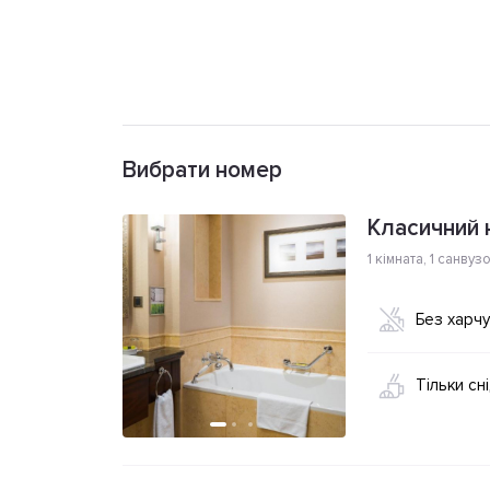
Вибрати номер
Класичний н
1 кімната
,
1 санвуз
Без харч
Тільки сн