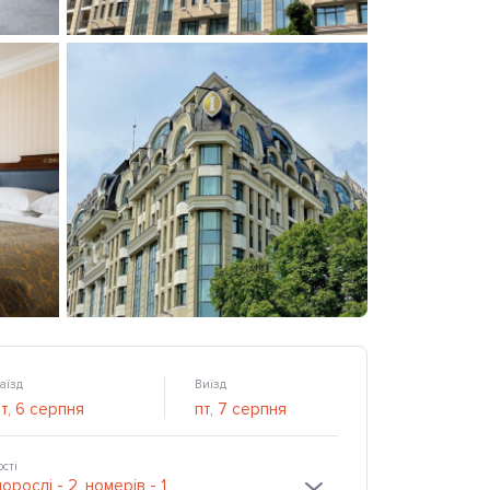
аїзд
Виїзд
ості