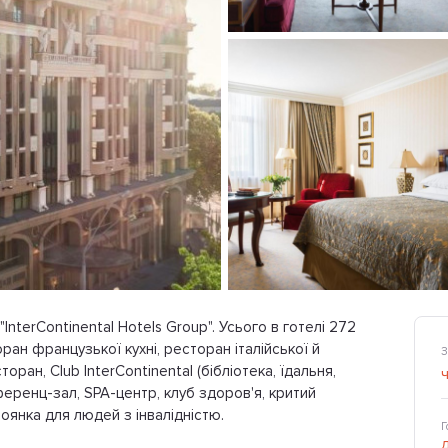
"InterContinental Hotels Group". Усього в готелі 272
ан французької кухні, ресторан італійської й
З
ан, Club InterContinental (бібліотека, їдальня,
ференц-зал, SPA-центр, клуб здоров'я, критий
тоянка для людей з інвалідністю.
Г