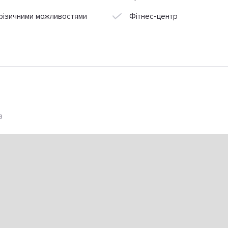
 фізичними можливостями
Фітнес-центр
а