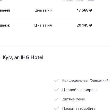
ол
+
6 зручностей
ування
Ціна за ніч
17 588 ₴
іданок
Ціна за ніч
20 145 ₴
- Kyiv, an IHG Hotel
Конференц-зал/бенкетний 
Цілодобова охорона
Дитяче меню
Прокат автомобілів