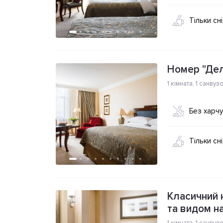
Тільки сн
Номер "Де
1 кімната
,
1 санвуз
Без харч
Тільки сн
Класичний н
та видом на