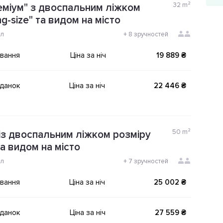
32
m²
міум" з двоспальним ліжком
ng-size" та видом на місто
ол
+
8 зручностей
ування
Ціна за ніч
19 889 ₴
іданок
Ціна за ніч
22 446 ₴
50
m²
із двоспальним ліжком розміру
 та видом на місто
ол
+
7 зручностей
ування
Ціна за ніч
25 002 ₴
іданок
Ціна за ніч
27 559 ₴