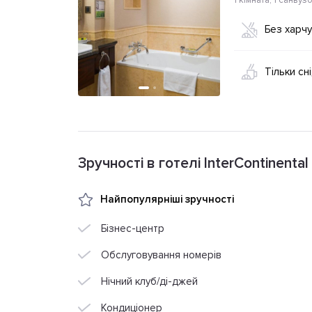
1 кімната
,
1 санвуз
Без харч
Тільки сн
Зручності в готелі InterContinental 
Найпопулярніші зручності
Бізнес-центр
Обслуговування номерів
Нічний клуб/ді-джей
Кондиціонер