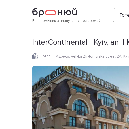
Фотографії
Зручності
Розташування
Готе
Ваш помічник з планування подорожей
InterContinental - Kyiv, an I
Готель
Адреса
:
Velyka Zhytomyrska Street 2A, Киї