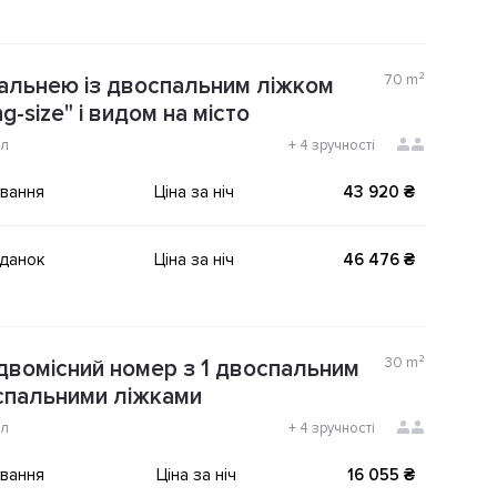
70
m²
пальнею із двоспальним ліжком
ng-size" і видом на місто
ол
+
4 зручності
ування
Ціна за ніч
43 920 ₴
іданок
Ціна за ніч
46 476 ₴
30
m²
двомісний номер з 1 двоспальним
спальними ліжками
ол
+
4 зручності
ування
Ціна за ніч
16 055 ₴