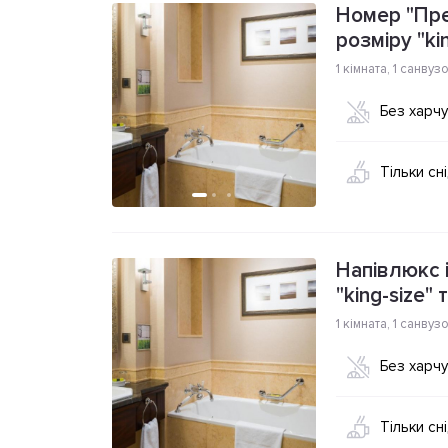
Номер "Пре
розміру "ki
1 кімната
,
1 санвуз
Без харч
Тільки сн
Напівлюкс 
"king-size"
1 кімната
,
1 санвуз
Без харч
Тільки сн