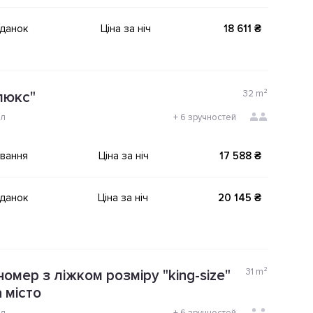
іданок
Ціна за ніч
18 611 ₴
32
m²
люкс"
ол
+
6 зручностей
ування
Ціна за ніч
17 588 ₴
іданок
Ціна за ніч
20 145 ₴
31
m²
омер з ліжком розміру "king-size"
 місто