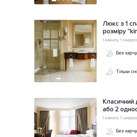
Люкс з 1 с
розміру "ki
1 кімната
,
1 санвуз
Без харч
Тільки сн
Класичний 
або 2 одно
1 кімната
,
1 санвуз
Без харч