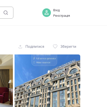
06 серпня
-
07 серпня
Бронювати
Вхід
Реєстрація
Поділитися
Зберегти