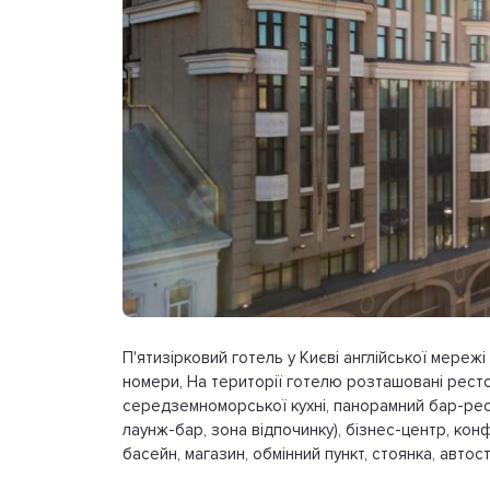
П'ятизірковий готель у Києві англійської мережі 
номери, На території готелю розташовані рестор
середземноморської кухні, панорамний бар-рестор
лаунж-бар, зона відпочинку), бізнес-центр, кон
басейн, магазин, обмінний пункт, стоянка, автос