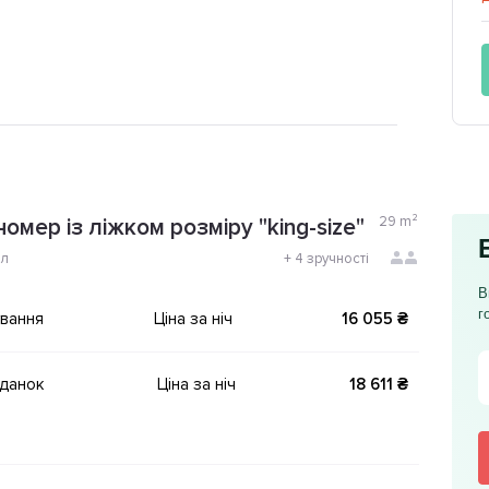
29
m²
омер із ліжком розміру "king-size"
ол
+
4 зручності
В
г
ування
Ціна за ніч
16 055 ₴
іданок
Ціна за ніч
18 611 ₴