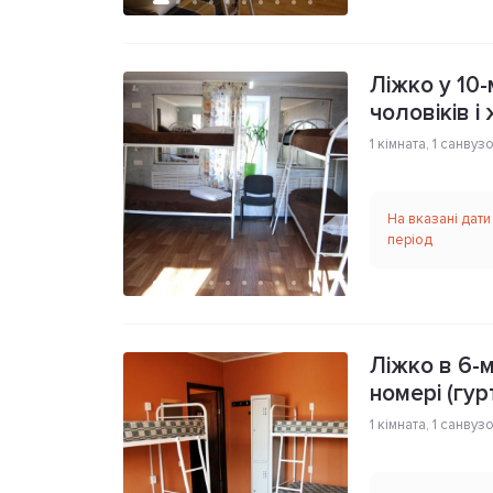
Ліжко у 10
чоловіків і
1 кімната
,
1 санвуз
На вказані дати
період
Ліжко в 6-
номері (гу
1 кімната
,
1 санвуз