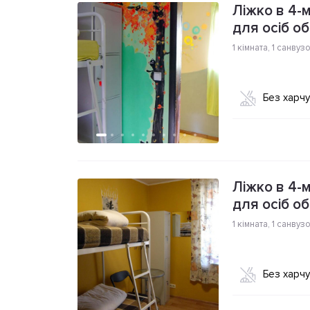
Ліжко в 4-
для осіб об
1 кімната
,
1 санвуз
Без харч
Ліжко в 4-
для осіб об
1 кімната
,
1 санвуз
Без харч