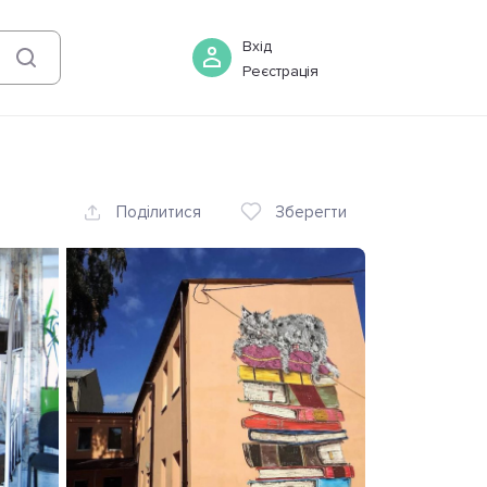
06 серпня
-
07 серпня
Бронювати
Вхід
Реєстрація
Поділитися
Зберегти