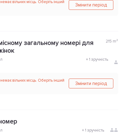
 немає вільних місць. Оберіть інший
Змінити період
215
m²
-місному загальному номері для
 жінок
ол
+
1 зручність
 немає вільних місць. Оберіть інший
Змінити період
номер
ол
+
1 зручність