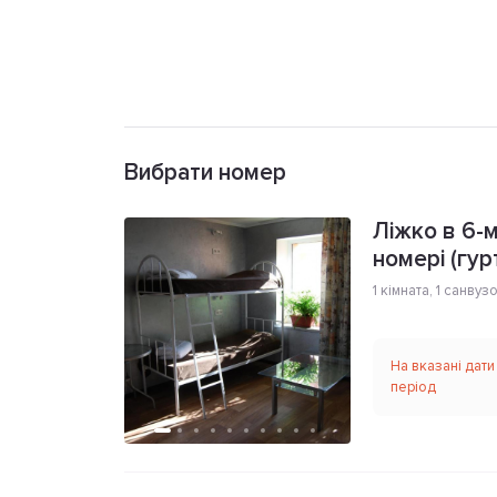
Вибрати номер
Ліжко в 6-
номері (гу
1 кімната
,
1 санвуз
На вказані дати
період