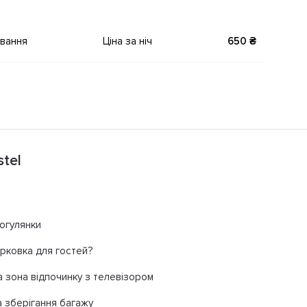
ування
Ціна за ніч
650 ₴
stel
рогулянки
арковка для гостей?
а зона відпочинку з телевізором
 зберігання багажу