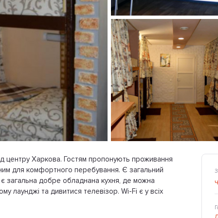
ід центру Харкова. Гостям пропонують проживання
ідним для комфортного перебування. Є загальний
З
 є загальна добре обладнана кухня, де можна
ому лаунджі та дивитися телевізор. Wi-Fi є у всіх
Г