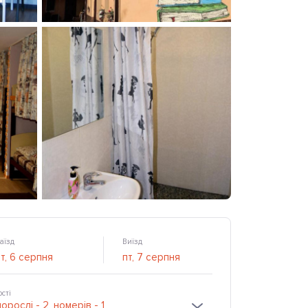
аїзд
Виїзд
ості