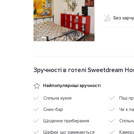
Без харч
Зручності в готелі Sweetdream Ho
Найпопулярніші зручності
Спільна кухня
Піші п
Снек-бар
Чи є п
Щоденне прибирання
Спільн
Шафки, що замикаються
Камера