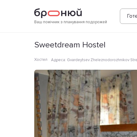
Фотографії
Зручності
Розташування
Готе
Ваш помічник з планування подорожей
Sweetdream Hostel
Хостел
Адреса
:
Gvardeytsev Zheleznodorozhnikov Stree