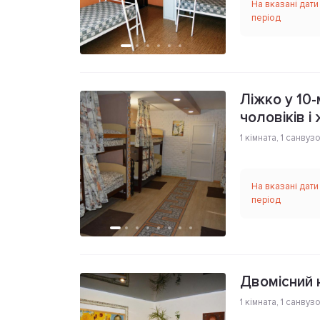
На вказані дати
період
Ліжко у 10
чоловіків і
1 кімната
,
1 санвуз
На вказані дати
період
Двомісний 
1 кімната
,
1 санвуз