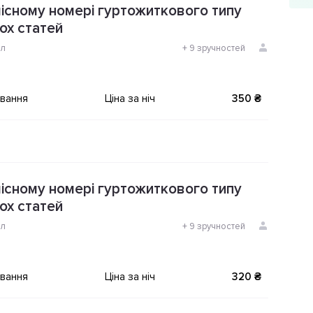
місному номері гуртожиткового типу
ох статей
ол
+
9 зручностей
ування
Ціна за ніч
350 ₴
місному номері гуртожиткового типу
ох статей
ол
+
9 зручностей
ування
Ціна за ніч
320 ₴