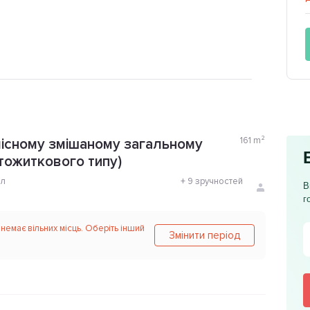
161
m²
місному змішаному загальному
ртожиткового типу)
ол
+
9 зручностей
В
г
 немає вільних місць. Оберіть інший
Змінити період