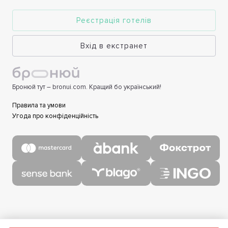
Реєстрація готелів
Вхід в екстранет
Бронюй тут – bronui.com. Кращий бо український!
Правила та умови
Угода про конфіденційність