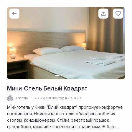
Мини-Отель Белый Квадрат
Готель
2.7 км від центру
, Київ, Київ
Міні-готель у Києві "Білий квадрат" пропонує комфортне
проживання. Номери міні-готелю обладнані робочим
столом, кондиціонером. Стійка реєстрації працює
цілодобово, можливе заселення з тваринами. Є бар,