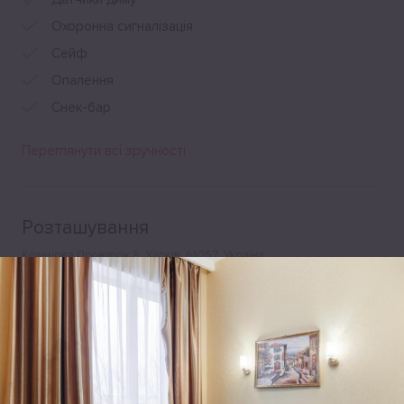
Охоронна сигналізація
Сейф
Опалення
Снек-бар
Переглянути всі зручності
Розташування
Кравцова Провулок 8, Харків, 61057, Україна