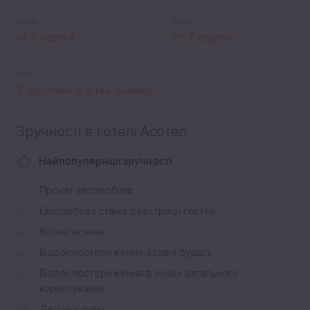
Заїзд
Виїзд
Гості
Зручності в готелі Асотел
Найпопулярніші зручності
Прокат автомобілів
Цілодобова стійка реєстрації гостей
Вогнегасники
Відеоспостереження ззовні будівлі
Відеоспостереження в зонах загального
користування
Датчики диму