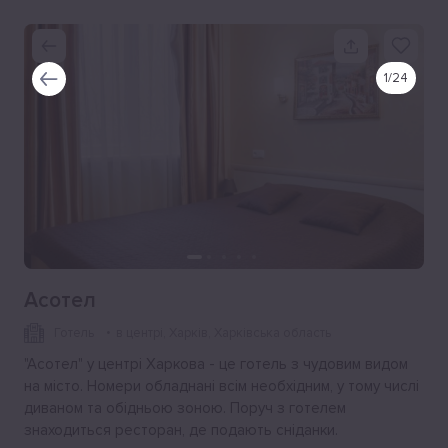
1
/
24
Асотел
Готель
в центрі
, Харків, Харківська область
"Асотел" у центрі Харкова - це готель з чудовим видом
на місто. Номери обладнані всім необхідним, у тому числі
диваном та обідньою зоною. Поруч з готелем
знаходиться ресторан, де подають сніданки.