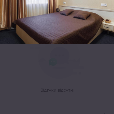
Leaflet
|
©
OpenStreetMap
Відгуки
Відгуки відсутні