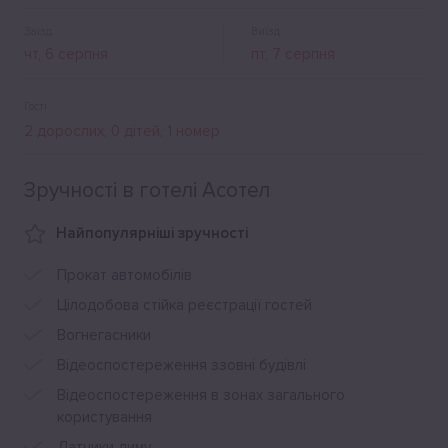
Заїзд
Виїзд
Гості
Зручності в готелі Асотел
Найпопулярніші зручності
Прокат автомобілів
Цілодобова стійка реєстрації гостей
Вогнегасники
Відеоспостереження ззовні будівлі
Відеоспостереження в зонах загального
користування
Датчики диму