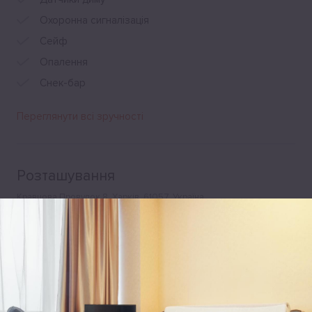
Охоронна сигналізація
Сейф
Опалення
Снек-бар
Переглянути всі зручності
Розташування
Кравцова Провулок 8, Харків, 61057, Україна