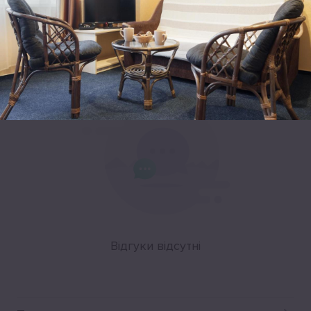
Leaflet
|
©
OpenStreetMap
Відгуки
Відгуки відсутні