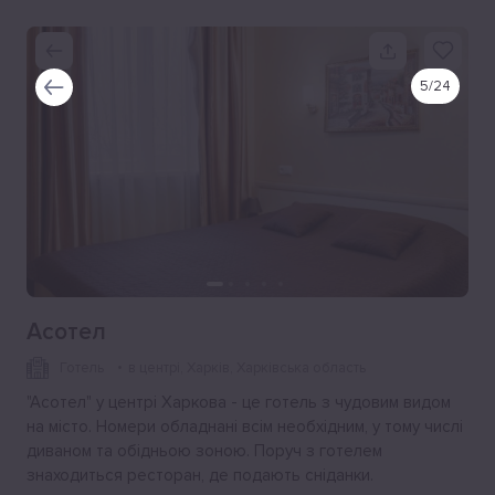
5
/
24
Асотел
Готель
в центрі
, Харків, Харківська область
"Асотел" у центрі Харкова - це готель з чудовим видом
на місто. Номери обладнані всім необхідним, у тому числі
диваном та обідньою зоною. Поруч з готелем
знаходиться ресторан, де подають сніданки.