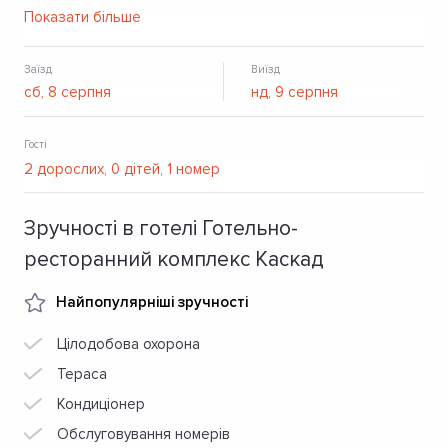
відкритий басейн та зона релаксації (SPA), конференц-
Показати більше
зал, безкоштовний Wi-Fi, місця для парковки.
Заїзд
Виїзд
Гості
Зручності в готелі Готельно-
ресторанний комплекс Каскад
Найпопулярніші зручності
Цілодобова охорона
Тераса
Кондиціонер
Обслуговування номерів