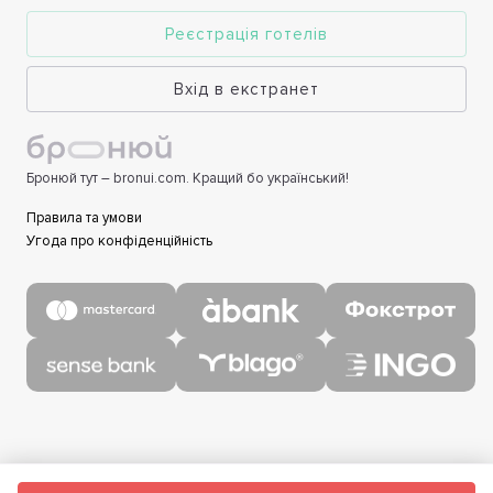
Реєстрація готелів
Вхід в екстранет
Бронюй тут – bronui.com. Кращий бо український!
Правила та умови
Угода про конфіденційність