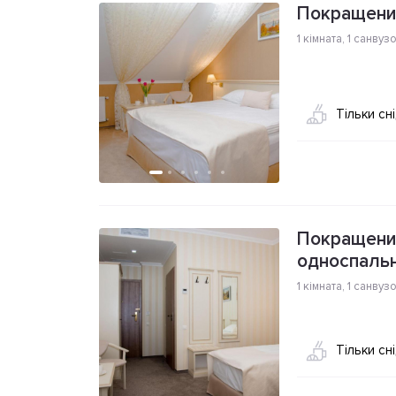
Покращени
1 кімната
,
1 санвуз
Тільки сн
Покращений
односпаль
1 кімната
,
1 санвуз
Тільки сн