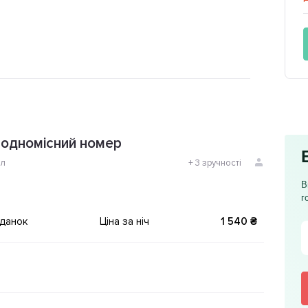
одномісний номер
ол
+
3 зручності
В
г
іданок
Ціна за ніч
1 540 ₴