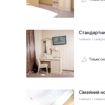
Стандартни
1 кімната
,
1 санвуз
Тільки сн
Сімейний н
1 кімната
,
1 санвуз