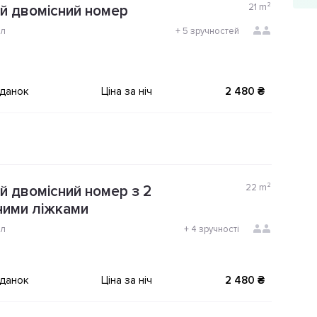
21
m²
й двомісний номер
ол
+
5 зручностей
іданок
Ціна за ніч
2 480 ₴
22
m²
 двомісний номер з 2
ними ліжками
ол
+
4 зручності
іданок
Ціна за ніч
2 480 ₴