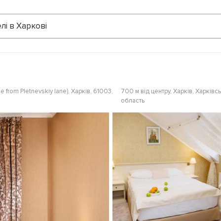
Відгуки
лі в Харкові
 from Pletnevskiy lane), Харків, 61003,
700 м від центру
, Харків, Харківс
область