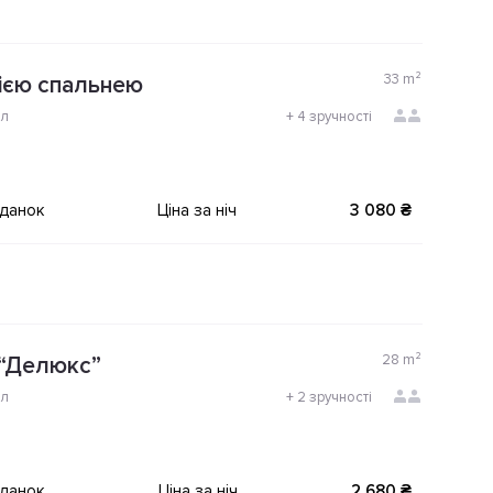
33
m²
ією спальнею
ол
+
4 зручності
іданок
Ціна за ніч
3 080 ₴
28
m²
 “Делюкс”
ол
+
2 зручності
іданок
Ціна за ніч
2 680 ₴