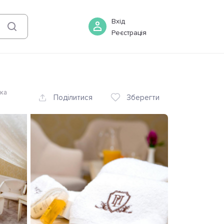
07 серпня
-
08 серпня
Бронювати
Вхід
Реєстрація
ька
Поділитися
Зберегти