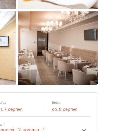
аїзд
Виїзд
ості