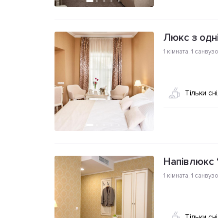
Люкс з одн
1 кімната
,
1 санвуз
Тільки сн
Напівлюкс
1 кімната
,
1 санвуз
Тільки сн