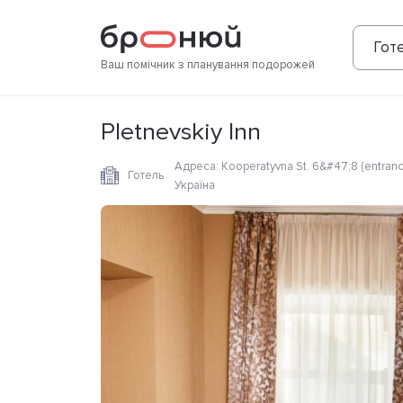
Фотографії
Зручності
Розташування
Готе
Ваш помічник з планування подорожей
Pletnevskiy Inn
Адреса
:
Kooperatyvna St. 6&#47;8 (entrance
Готель
Україна