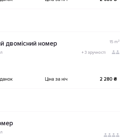
15
m²
й двомісний номер
ол
+
3 зручності
іданок
Ціна за ніч
2 280 ₴
омер
ол