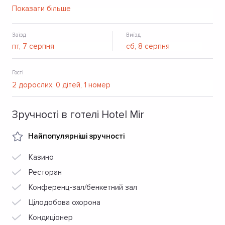
лоббі-бар. Також можна скористатися додатковими
Показати більше
послугами готелю – парковкою, безкоштовною
камерою схову, тренажерним залом.
Заїзд
Виїзд
Гості
Зручності в готелі Hotel Mir
Найпопулярніші зручності
Казино
Ресторан
Конференц-зал/бенкетний зал
Цілодобова охорона
Кондиціонер