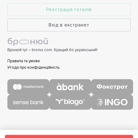
Реєстрація готелів
Вхід в екстранет
Бронюй тут – bronui.com. Кращий бо український!
Правила та умови
Угода про конфіденційність