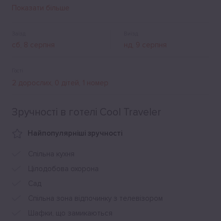
відпочинку, спільна кухня, Wi-Fi, паркніг. Поруч - багато
Показати більше
магазинів, кафе, барів і ресторанів.
Заїзд
Виїзд
Гості
Зручності в готелі Cool Traveler
Найпопулярніші зручності
Спільна кухня
Цілодобова охорона
Сад
Спільна зона відпочинку з телевізором
Шафки, що замикаються