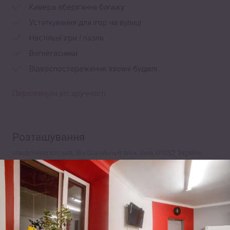
Камера зберігання багажу
Устаткування для ігор на вулиці
Настільні ігри / пазли
Вогнегасники
Відеоспостереження ззовні будівлі
Переглянути всі зручності
Розташування
улица Назаровская, 19а Цокольный этаж, Київ, 01032, Україна