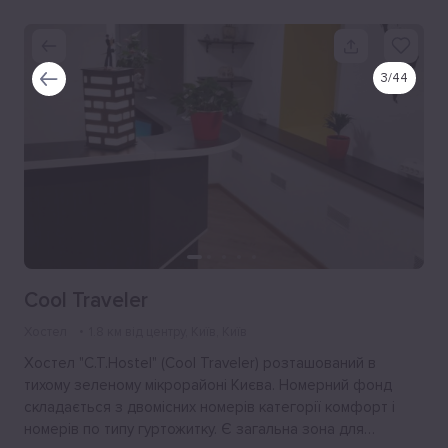
3
/
44
Cool Traveler
Хостел
1.8 км від центру
, Київ, Київ
Хостел "C.T.Hostel" (Cool Traveler) розташований в
тихому зеленому мікрорайоні Києва. Номерний фонд
складається з двомісних номерів категорії комфорт і
номерів по типу гуртожитку. Є загальна зона для