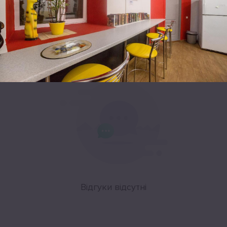
Leaflet
|
©
OpenStreetMap
Відгуки
Відгуки відсутні