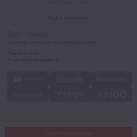
Реєстрація готелів
Вхід в екстранет
Бронюй тут – bronui.com. Кращий бо український!
Правила та умови
Угода про конфіденційність
Переглянути номери