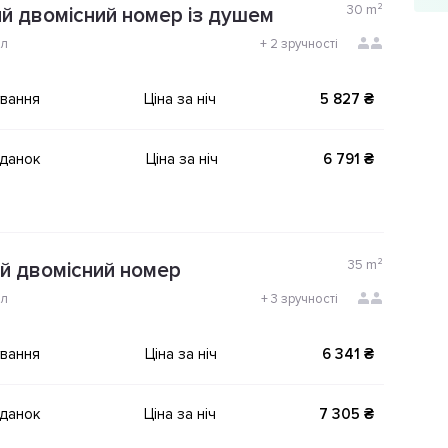
30
m²
й двомісний номер із душем
ол
+
2 зручності
ування
Ціна за ніч
5 827 ₴
іданок
Ціна за ніч
6 791 ₴
35
m²
й двомісний номер
ол
+
3 зручності
ування
Ціна за ніч
6 341 ₴
іданок
Ціна за ніч
7 305 ₴