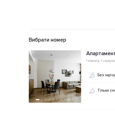
Вибрати номер
Апартамент
1 кімната
,
1 санвуз
Без харч
Тільки сн