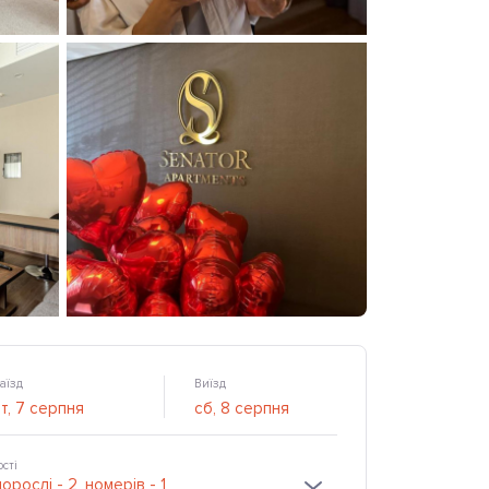
аїзд
Виїзд
ості