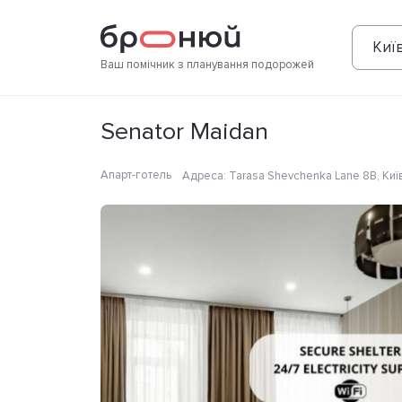
Фотографії
Зручності
Розташування
Киї
Ваш помічник з планування подорожей
Senator Maidan
Апарт-готель
Адреса
:
Tarasa Shevchenka Lane 8B, Київ