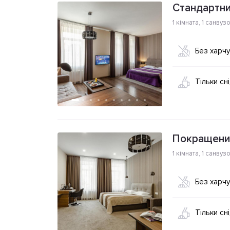
Стандартни
1 кімната
,
1 санвуз
Без харч
Тільки сн
Покращени
1 кімната
,
1 санвуз
Без харч
Тільки сн