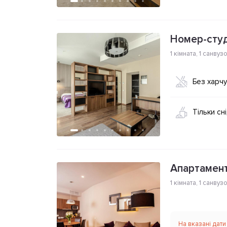
Номер-студ
1 кімната
,
1 санвуз
Без харч
Тільки сн
Апартамент
1 кімната
,
1 санвуз
На вказані дати