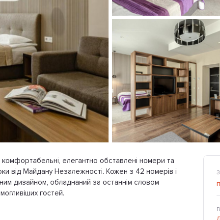
є комфортабельні, елегантно обставлені номери та
оки від Майдану Незалежності. Кожен з 42 номерів і
З
сним дизайном, обладнаний за останнім словом
могливіших гостей.
Г