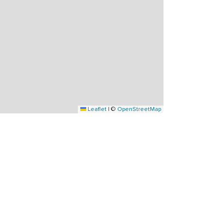
Leaflet
|
©
OpenStreetMap