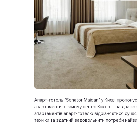
Апарт-готель "Senator Maidan" у Києві пропону
апартаменти в самому центрі Києва – за два кр
апартаментів апарт-готелю відрізняється суча
техніки та здатний задовольнити потреби найви