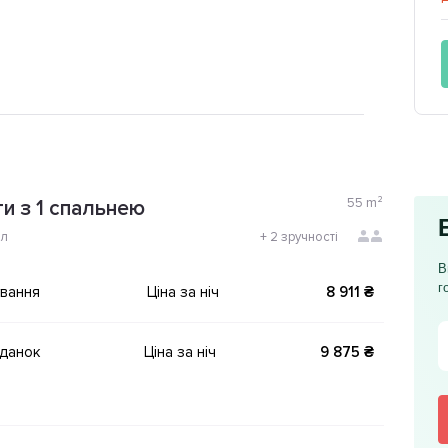
55
m²
и з 1 спальнею
ол
+
2 зручності
В
г
ування
Ціна за ніч
8 911 ₴
іданок
Ціна за ніч
9 875 ₴