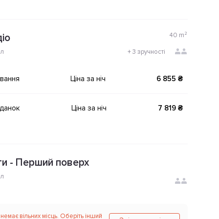
40
m²
іо
ол
+
3 зручності
ування
Ціна за ніч
6 855 ₴
іданок
Ціна за ніч
7 819 ₴
и - Перший поверх
ол
 немає вільних місць. Оберіть інший