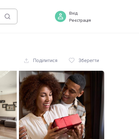
07 серпня
-
08 серпня
Бронювати
Вхід
Реєстрація
Поділитися
Зберегти