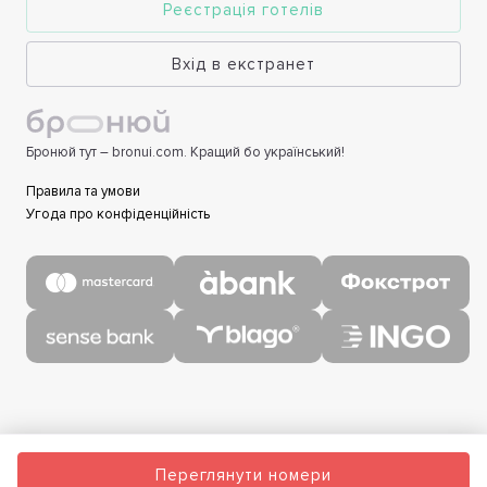
Реєстрація готелів
Вхід в екстранет
Бронюй тут – bronui.com. Кращий бо український!
Правила та умови
Угода про конфіденційність
Переглянути номери