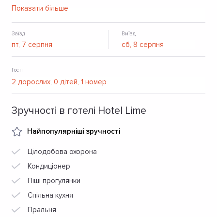
безкоштовний Wi-Fi. У пішій доступності - кафе і
Показати більше
ресторани зі смачною кухнею, а також - магазини.
Заїзд
Виїзд
Гості
Зручності в готелі Hotel Lime
Найпопулярніші зручності
Цілодобова охорона
Кондиціонер
Піші прогулянки
Спільна кухня
Пральня