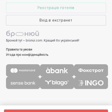
Реєстрація готелів
Вхід в екстранет
Бронюй тут – bronui.com. Кращий бо український!
Правила та умови
Угода про конфіденційність