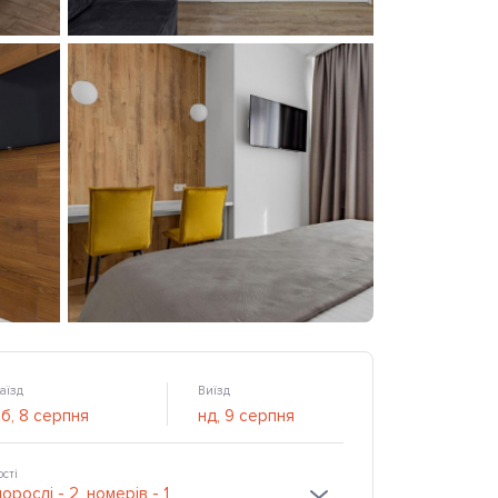
аїзд
Виїзд
ості