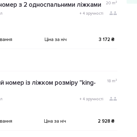
20
m²
номер з 2 односпальними ліжками
ол
+
4 зручності
ування
Ціна за ніч
3 172 ₴
18
m²
 номер із ліжком розміру "king-
ол
+
4 зручності
ування
Ціна за ніч
2 928 ₴