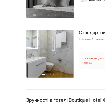
Стандартни
1 кімната
,
1 санвуз
На вказані дати
період
Зручності в готелі Boutique Hote