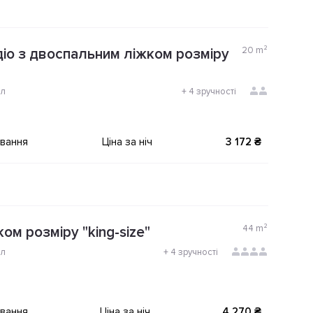
20
m²
іо з двоспальним ліжком розміру
ол
+
4 зручності
ування
Ціна за ніч
3 172 ₴
44
m²
ом розміру "king-size"
ол
+
4 зручності
ування
Ціна за ніч
4 270 ₴