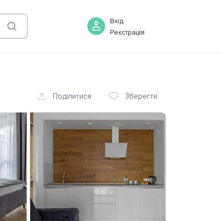
08 серпня
-
09 серпня
Бронювати
Вхід
Реєстрація
Поділитися
Зберегти