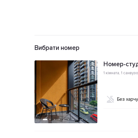
Вибрати номер
Номер-студ
1 кімната
,
1 санвуз
Без харч