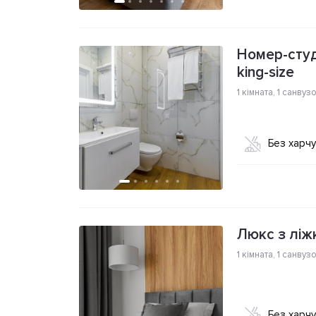
Номер-студ
king-size
1 кімната
,
1 санвуз
Без харч
Люкс з ліжк
1 кімната
,
1 санвуз
Без харч