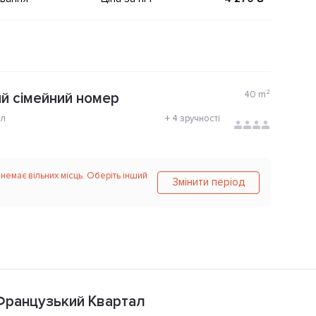
40
m²
й сімейний номер
ол
+
4 зручності
 немає вільних місць. Оберіть інший
Змінити період
l Французький Квартал