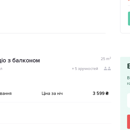
25
m²
іо з балконом
ол
+
5 зручностей
В
г
ування
Ціна за ніч
3 599 ₴