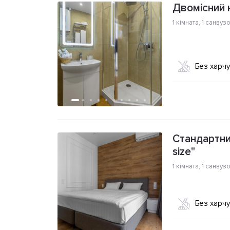
Двомісний 
1 кімната
,
1 санвуз
Без харч
Стандартний
size"
1 кімната
,
1 санвуз
Без харч