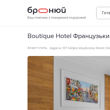
Фотографії
Зручності
Розташування
Готе
Ваш помічник з планування подорожей
Boutique Hotel Французьк
Апарт-готель
Адреса
:
137 Velyka Vasylkivska Street, К