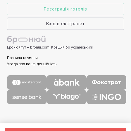
Реєстрація готелів
Вхід в екстранет
Бронюй тут – bronui.com. Кращий бо український!
Правила та умови
Угода про конфіденційність