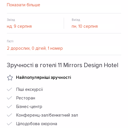
території готелю - Wi-Fi.
Показати більше
Заїзд
Виїзд
Гості
Зручності в готелі 11 Mirrors Design Hotel
Найпопулярніші зручності
Піші екскурсії
Ресторан
Бізнес-центр
Конференц-зал/бенкетний зал
Цілодобова охорона