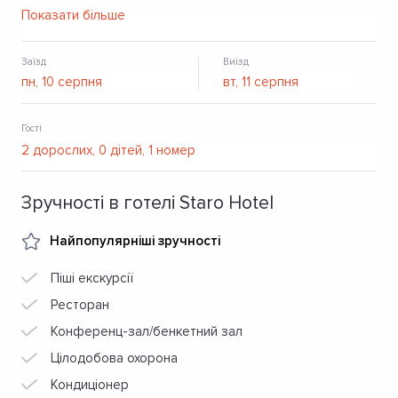
Wi-Fi.
Показати більше
Заїзд
Виїзд
Гості
Зручності в готелі Staro Hotel
Найпопулярніші зручності
Піші екскурсії
Ресторан
Конференц-зал/бенкетний зал
Цілодобова охорона
Кондиціонер