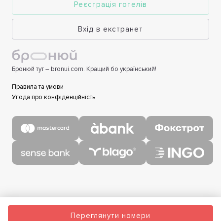
Реєстрація готелів
Вхід в екстранет
Бронюй тут – bronui.com. Кращий бо український!
Правила та умови
Угода про конфіденційність
Переглянути номери