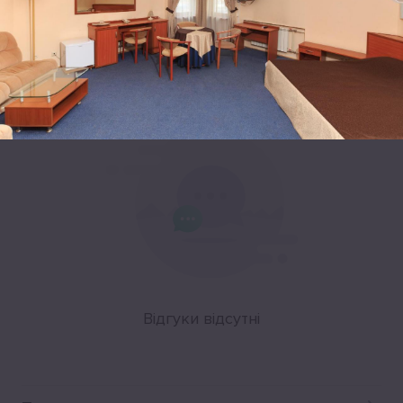
Leaflet
|
©
OpenStreetMap
Відгуки
Відгуки відсутні