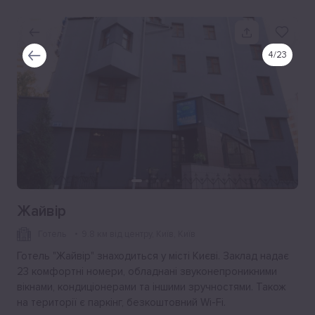
4
/
23
Жайвiр
Готель
9.8 км від центру
, Київ, Київ
Готель "Жайвiр" знаходиться у місті Києві. Заклад надає
23 комфортні номери, обладнані звуконепроникними
вікнами, кондиціонерами та іншими зручностями. Також
на території є паркінг, безкоштовний Wi-Fi.