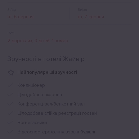
Заїзд
Виїзд
Гості
Зручності в готелі Жайвiр
Найпопулярніші зручності
Кондиціонер
Цілодобова охорона
Конференц-зал/бенкетний зал
Цілодобова стійка реєстрації гостей
Вогнегасники
Відеоспостереження ззовні будівлі