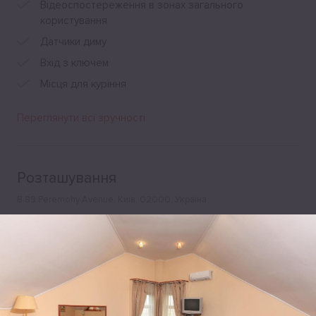
Відеоспостереження в зонах загального
користування
Датчики диму
Вхід з ключем
Місця для куріння
Переглянути всі зручності
Розташування
B 89 Peremohy Avenue, Київ, 02000, Україна