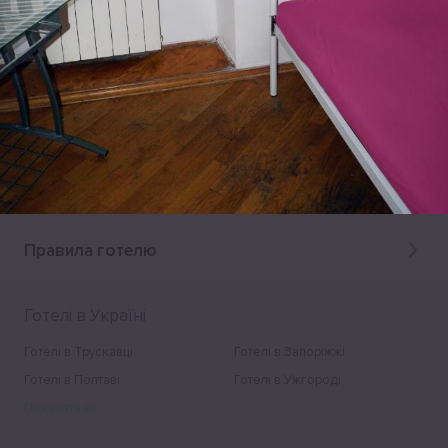
Відгуки відсутні
Правила готелю
Готелі в Україні
Готелі в Трускавці
Готелі в Запоріжжі
Готелі в Полтаві
Готелі в Ужгороді
Показати всі