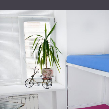
Розташування
Prorizna Street 18&#47;1G App 34, Київ, 01001, Україна
Leaflet
|
©
OpenStreetMap
Відгуки