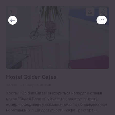
1
/
44
Hostel Golden Gates
Хостел
в центрі
, Київ, Київ
Хостел "Golden Gates" знаходиться неподалік станції
метро "Золоті Ворота" у Києві та пропонує затишні
номери, оформлені у яскравих тонах та обладнаних усім
необхідним. У пішій доступності - кафе і ресторани.