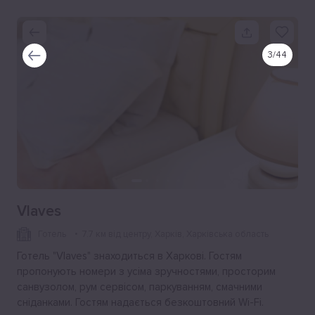
3
/
44
Vlaves
Готель
7.7 км від центру
, Харків, Харківська область
Готель "Vlaves" знаходиться в Харкові. Гостям
пропонують номери з усіма зручностями, просторим
санвузолом, рум сервісом, паркуванням, смачними
сніданками. Гостям надається безкоштовний Wi-Fi.