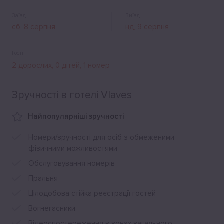
Заїзд
Виїзд
Гості
Зручності в готелі Vlaves
Найпопулярніші зручності
Номери/зручності для осіб з обмеженими
фізичними можливостями
Обслуговування номерів
Пральня
Цілодобова стійка реєстрації гостей
Вогнегасники
Відеоспостереження в зонах загального