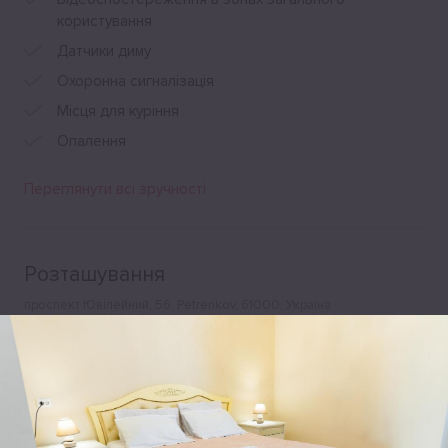
користування
Датчики диму
Охоронна сигналізація
Місця для куріння
Опалення
Переглянути всі зручності
Розташування
проспект Ювілейний, 56, Petrenkov, 61000, Україна