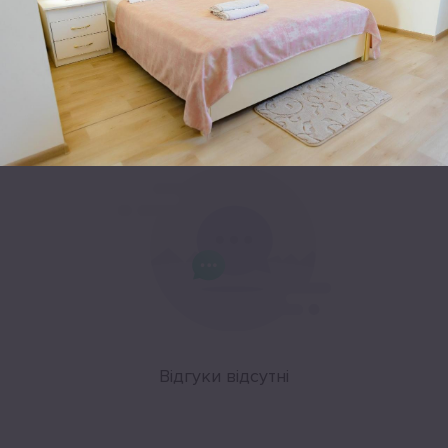
Leaflet
|
©
OpenStreetMap
Відгуки
Відгуки відсутні