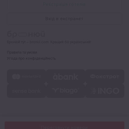
Реєстрація готелів
Вхід в екстранет
Бронюй тут – bronui.com. Кращий бо український!
Правила та умови
Угода про конфіденційність
Переглянути номери