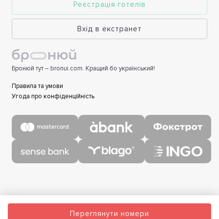
Реєстрація готелів
Вхід в екстранет
Бронюй тут – bronui.com. Кращий бо український!
Правила та умови
Угода про конфіденційність
Переглянути номери