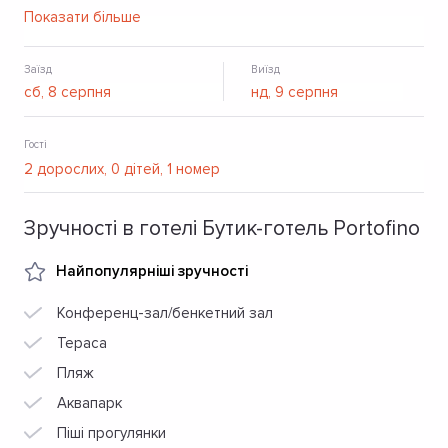
мають елегантний інтер’єр із захопливим видом на море.
Показати більше
Також піщаний пляж, спа, ресторан, мінеральний басейн,
дитячі зони.
Заїзд
Виїзд
Гості
Зручності в готелі Бутик-готель Portofino
Найпопулярніші зручності
Конференц-зал/бенкетний зал
Тераса
Пляж
Аквапарк
Піші прогулянки