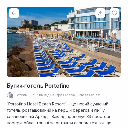
Бутик-готель Portofino
Готель
5.3 км від центру
, Odesa, Odesa Oblast
"Portofino Hotel Beach Resort" – це новий сучасний
готель, розташований на першій береговій лінії у
славнозвісній Аркадії. Заклад пропонує 33 просторі
номери, облаштовані за останнім словом техніки, що