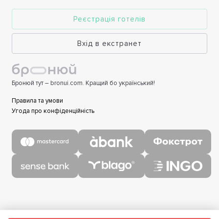
Реєстрація готелів
Вхід в екстранет
Бронюй тут – bronui.com. Кращий бо український!
Правила та умови
Угода про конфіденційність