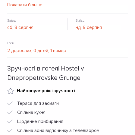
спільна кухня. Гадається безкоштовний Wi-Fi.
Показати більше
Заїзд
Виїзд
Гості
Зручності в готелі Hostel v
Dnepropetrovske Grunge
Найпопулярніші зручності
Тераса для засмаги
Спільна кухня
Щоденне прибирання
Спільна зона відпочинку з телевізором