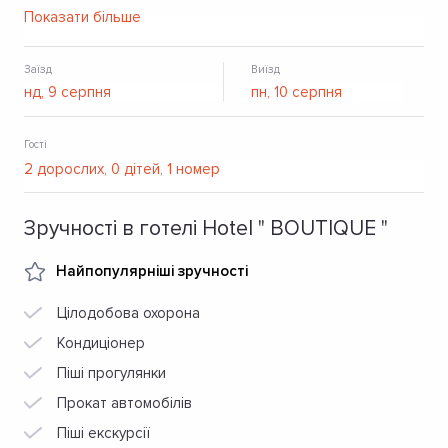
всіма необхідними зручностями. У кожному номері є Wi-
Показати більше
Fi. На території готелю можна залишии автомобіль на
спеціально обладнаній парковці.
Заїзд
Виїзд
Гості
Зручності в готелі Hotel " BOUTIQUE "
Найпопулярніші зручності
Цілодобова охорона
Кондиціонер
Піші прогулянки
Прокат автомобілів
Піші екскурсії