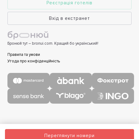
Реєстрація готелів
Вхід в екстранет
Бронюй тут – bronui.com. Кращий бо український!
Правила та умови
Угода про конфіденційність
Переглянути номери