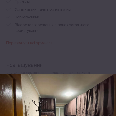
Пральня
Устаткування для ігор на вулиці
Вогнегасники
Відеоспостереження в зонах загального
користування
Переглянути всі зручності
Розташування
29А Andriya Malyshka Street 1 этаж, Київ, 02000, Україна