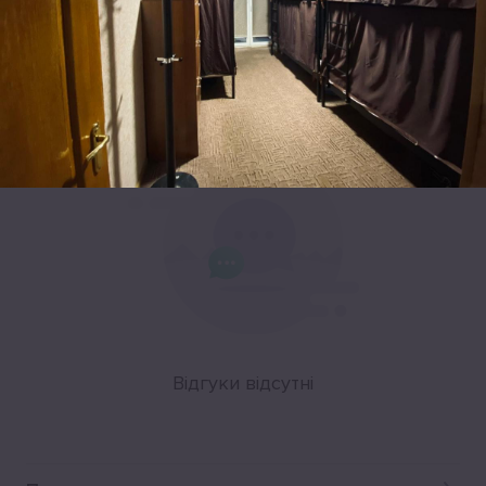
Leaflet
|
©
OpenStreetMap
Відгуки
Відгуки відсутні