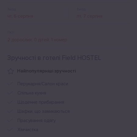
авто.
Заїзд
Виїзд
Гості
Зручності в готелі Field HOSTEL
Найпопулярніші зручності
Перукарня/Салон краси
Спільна кухня
Щоденне прибирання
Шафки, що замикаються
Прасування одягу
Хімчистка