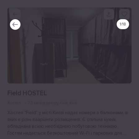
1
/
18
Field HOSTEL
Хостел
7.3 км від центру
, Київ, Київ
Хостел "Field" у місті Києві надає номери з балконами, в
яких є різні вааріанти розміщення. Є спільна кухня,
обладнана всією необхідною побутовою технікою.
Гостям надається безкоштовний Wi-Fi і парковка для