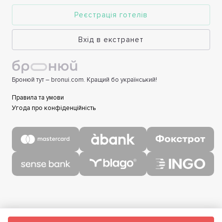
Реєстрація готелів
Вхід в екстранет
Бронюй тут – bronui.com. Кращий бо український!
Правила та умови
Угода про конфіденційність