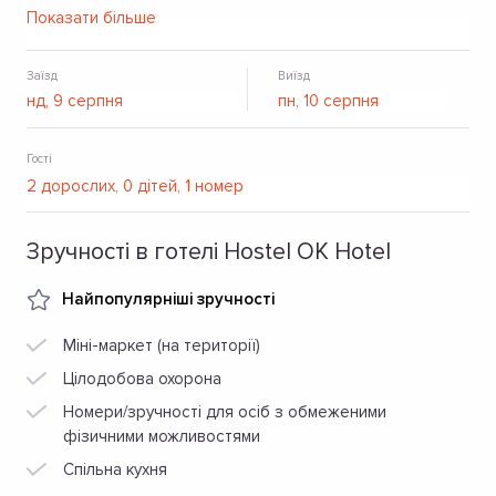
спільний лаундж, безкоштовний Wi-Fi, приватна
Показати більше
паркоовка.
Заїзд
Виїзд
Гості
Зручності в готелі Hostel OK Hotel
Найпопулярніші зручності
Міні-маркет (на території)
Цілодобова охорона
Номери/зручності для осіб з обмеженими
фізичними можливостями
Спільна кухня