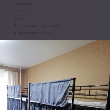
Опалення
Пральня
Сейф
Вечори перегляду фільмів
Щоденне прибирання
Переглянути всі зручності
Розташування
Hryhorovycha-Bars&#39;koho Street 3 kv. 289, Київ, 03134, Україна