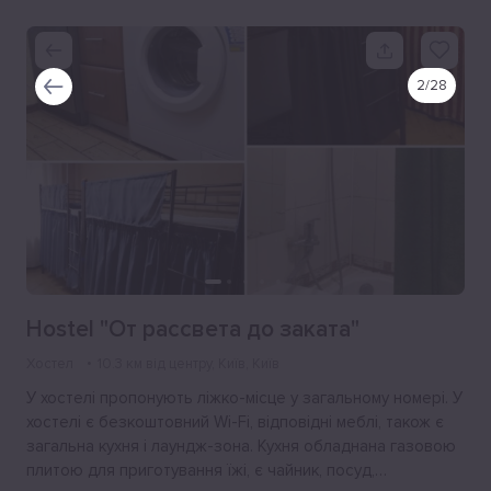
2
/
28
Hostel "От рассвета до заката"
Хостел
10.3 км від центру
, Київ, Київ
У хостелі пропонують ліжко-місце у загальному номері. У
хостелі є безкоштовний Wi-Fi, відповідні меблі, також є
загальна кухня і лаундж-зона. Кухня обладнана газовою
плитою для приготування їжі, є чайник, посуд,