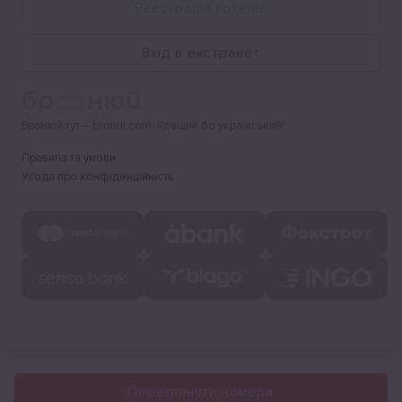
Реєстрація готелів
Вхід в екстранет
Бронюй тут – bronui.com. Кращий бо український!
Правила та умови
Угода про конфіденційність
Переглянути номери