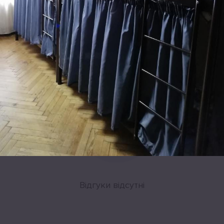
Leaflet
|
©
OpenStreetMap
Відгуки
Відгуки відсутні