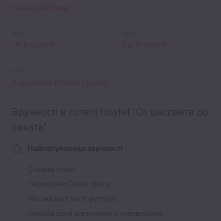
мікрохвильова піч. Поруч із хостелом є багато кафе та
Показати більше
ресторанів.
Заїзд
Виїзд
Гості
Зручності в готелі Hostel "От рассвета до
заката"
Найпопулярніші зручності
Спільна кухня
Перукарня/Салон краси
Міні-маркет (на території)
Спільна зона відпочинку з телевізором