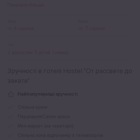
мікрохвильова піч. Поруч із хостелом є багато кафе та
Показати більше
ресторанів.
Заїзд
Виїзд
Гості
Зручності в готелі Hostel "От рассвета до
заката"
Найпопулярніші зручності
Спільна кухня
Перукарня/Салон краси
Міні-маркет (на території)
Спільна зона відпочинку з телевізором