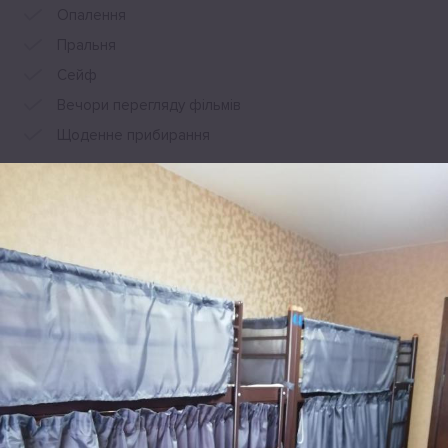
Опалення
Пральня
Сейф
Вечори перегляду фільмів
Щоденне прибирання
Переглянути всі зручності
Розташування
Hryhorovycha-Bars&#39;koho Street 3 kv. 289, Київ, 03134, Україна