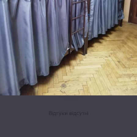
Leaflet
|
©
OpenStreetMap
Відгуки
Відгуки відсутні