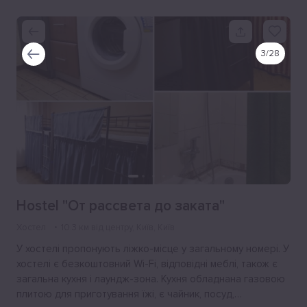
3
/
28
Hostel "От рассвета до заката"
Хостел
10.3 км від центру
, Київ, Київ
У хостелі пропонують ліжко-місце у загальному номері. У
хостелі є безкоштовний Wi-Fi, відповідні меблі, також є
загальна кухня і лаундж-зона. Кухня обладнана газовою
плитою для приготування їжі, є чайник, посуд,