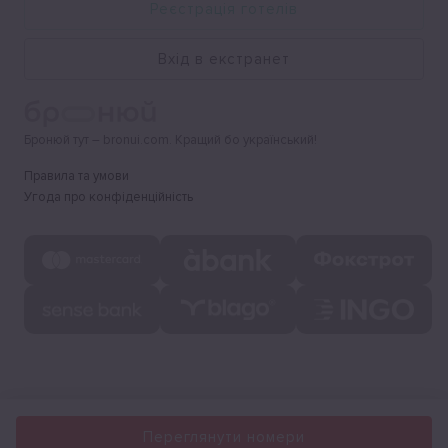
Реєстрація готелів
Вхід в екстранет
Бронюй тут – bronui.com. Кращий бо український!
Правила та умови
Угода про конфіденційність
Переглянути номери