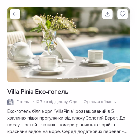
Villa Pinia Еко-готель
Готель
10.7 км від центру
, Одеса, Одеська область
Еко-готель біля моря "VillaPinia" розташований в 5
хвилинах пішої прогулянки від пляжу Золотий Берег. До
послуг гостей - затишні номери різних категорій із
красивим видом на море. Серед додаткових переваг -