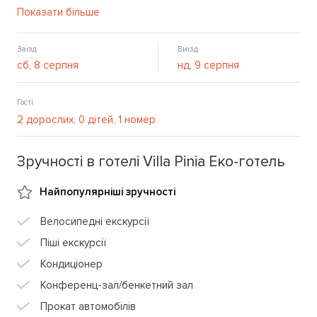
басейн, ресторан, де готують стави тільки з натуральних
Показати більше
фермерських продуктів, СПА-комплекс з широким
вибором процедур.
Заїзд
Виїзд
Гості
Зручності в готелі Villa Pinia Еко-готель
Найпопулярніші зручності
Велосипедні екскурсії
Піші екскурсії
Кондиціонер
Конференц-зал/бенкетний зал
Прокат автомобілів