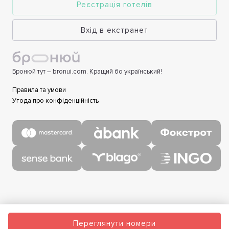
Реєстрація готелів
Вхід в екстранет
Бронюй тут – bronui.com. Кращий бо український!
Правила та умови
Угода про конфіденційність
Переглянути номери