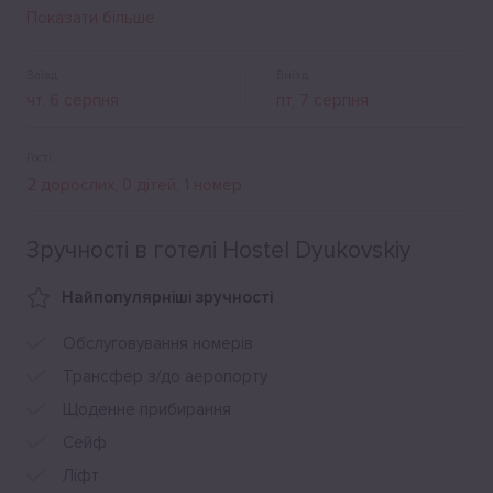
для приготування їжі та лаундж-зона. Санвузли та ванні
Показати більше
кімнати - загальні. Є ліфт та стоянка для автомобілів.
Заїзд
Виїзд
Гості
Зручності в готелі Hostel Dyukovskiy
Найпопулярніші зручності
Обслуговування номерів
Трансфер з/до аеропорту
Щоденне прибирання
Сейф
Ліфт