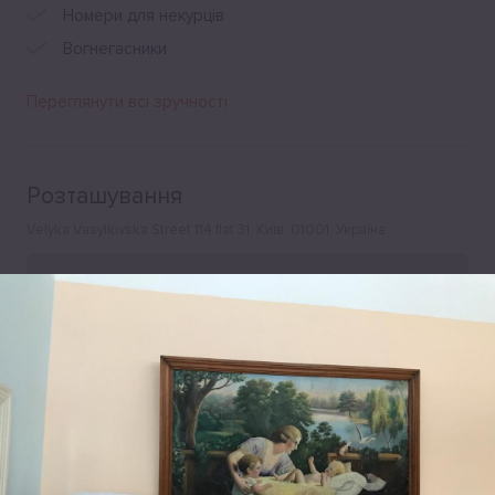
Номери для некурців
Вогнегасники
Переглянути всі зручності
Розташування
Velyka Vasylkivska Street 114 flat 31, Київ, 01001, Україна
Leaflet
|
©
OpenStreetMap