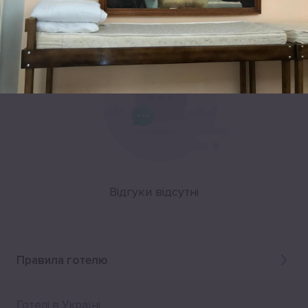
Відгуки
Відгуки відсутні
Правила готелю
Готелі в Україні