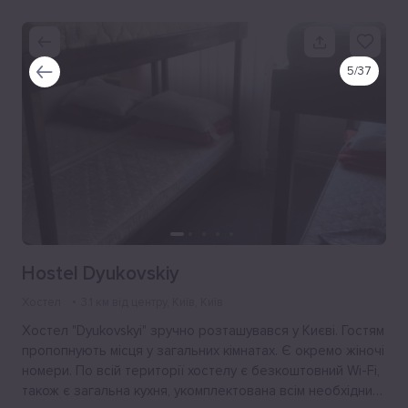
5
/
37
Hostel Dyukovskiy
Хостел
3.1 км від центру
, Київ, Київ
Хостел "Dyukovskyi" зручно розташувався у Києві. Гостям
пропопнують місця у загальних кімнатах. Є окремо жіночі
номери. По всій території хостелу є безкоштовний Wi-Fi,
також є загальна кухня, укомплектована всім необхідним