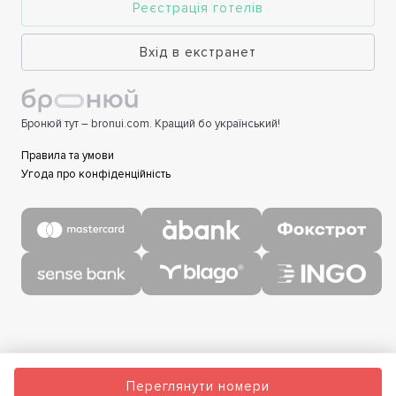
Реєстрація готелів
Вхід в екстранет
Бронюй тут – bronui.com. Кращий бо український!
Правила та умови
Угода про конфіденційність
Переглянути номери