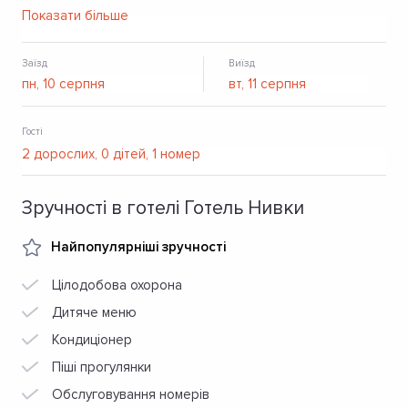
працює ресторан, бар. Також є конференц-зал,
Показати більше
парковка для автомобілів та безкоштовний Wi-Fi.
Заїзд
Виїзд
Гості
Зручності в готелі Готель Нивки
Найпопулярніші зручності
Цілодобова охорона
Дитяче меню
Кондиціонер
Піші прогулянки
Обслуговування номерів