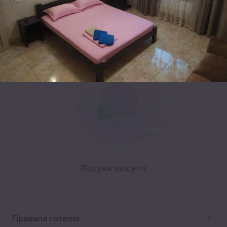
Leaflet
|
©
OpenStreetMap
Відгуки
Відгуки відсутні
Правила готелю