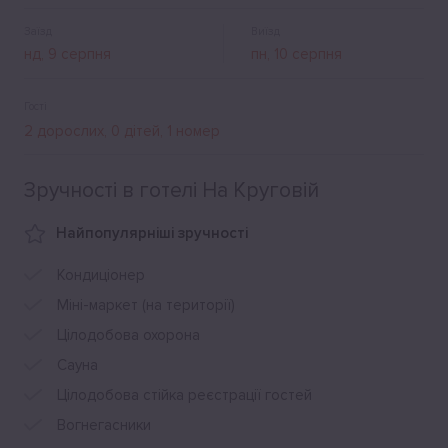
Заїзд
Виїзд
Гості
Зручності в готелі На Круговій
Найпопулярніші зручності
Кондиціонер
Міні-маркет (на території)
Цілодобова охорона
Сауна
Цілодобова стійка реєстрації гостей
Вогнегасники