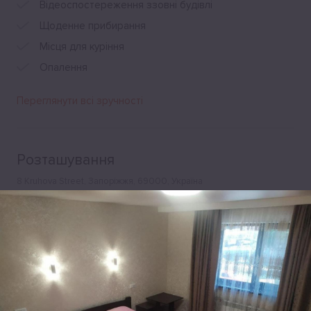
Відеоспостереження ззовні будівлі
Щоденне прибирання
Місця для куріння
Опалення
Переглянути всі зручності
Розташування
8 Kruhova Street, Запоріжжя, 69000, Україна