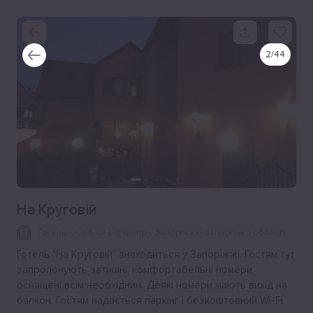
2
/
44
На Круговій
Готель
3.6 км від центру
, Запоріжжя, Запорізька область
Готель "На Круговій" знаходиться у Запоріжжі. Гостям тут
запропонують затишні, комфортабельні номери,
оснащені всім необхідним. Деякі номери мають вихід на
балкон. Гостям надається паркінг і безкоштовний Wi-Fi.