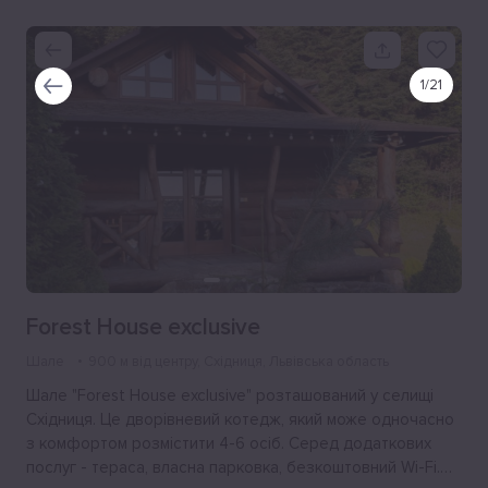
1
/
21
Forest House exclusive
Шале
900 м від центру
, Східниця, Львівська область
Шале "Forest House exclusive" розташований у селищі
Східниця. Це дворівневий котедж, який може одночасно
з комфортом розмістити 4-6 осіб. Серед додаткових
послуг - тераса, власна парковка, безкоштовний Wi-Fi.