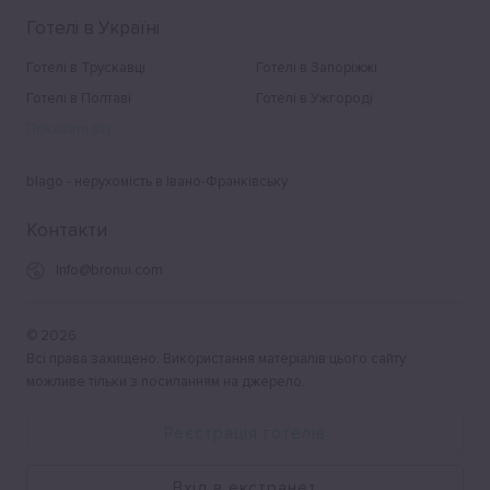
Готелі в Україні
Готелі в Трускавці
Готелі в Запоріжжі
Готелі в Полтаві
Готелі в Ужгороді
Показати всі
blago - нерухомість в Івано-Франківську
Контакти
Info@bronui.com
©
2026
Всі права захищено. Використання матеріалів цього сайту
можливе тільки з посиланням на джерело.
Реєстрація готелів
Вхід в екстранет