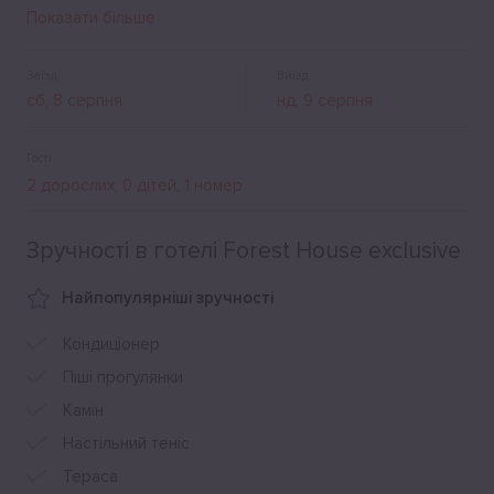
Щоранку тут подають смачний сніданок.
Показати більше
Заїзд
Виїзд
Гості
Зручності в готелі Forest House exclusive
Найпопулярніші зручності
Кондиціонер
Піші прогулянки
Камін
Настільний теніс
Тераса