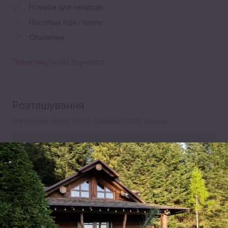
Номери для некурців
Настільні ігри / пазли
Опалення
Переглянути всі зручності
Розташування
Shevchenka Street, 290 б, Східниця, 82391, Україна
Leaflet
|
©
OpenStreetMap