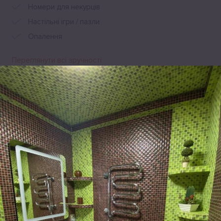
Номери для некурців
Настільні ігри / пазли
Опалення
Переглянути всі зручності
Розташування
Shevchenka Street, 290 б, Східниця, 82391, Україна
Leaflet
|
©
OpenStreetMap