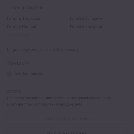
Готелі в Україні
Готелі в Трускавці
Готелі в Запоріжжі
Готелі в Полтаві
Готелі в Ужгороді
Показати всі
blago - нерухомість в Івано-Франківську
Контакти
Info@bronui.com
©
2026
Всі права захищено. Використання матеріалів цього сайту
можливе тільки з посиланням на джерело.
Реєстрація готелів
Вхід в екстранет