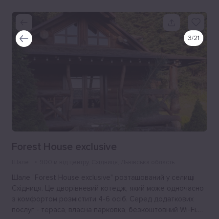
3
/
21
Forest House exclusive
Шале
900 м від центру
, Східниця, Львівська область
Шале "Forest House exclusive" розташований у селищі
Східниця. Це дворівневий котедж, який може одночасно
з комфортом розмістити 4-6 осіб. Серед додаткових
послуг - тераса, власна парковка, безкоштовний Wi-Fi.