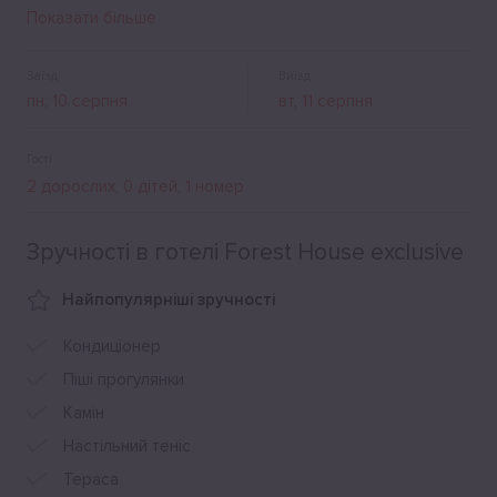
Щоранку тут подають смачний сніданок.
Показати більше
Заїзд
Виїзд
Гості
Зручності в готелі Forest House exclusive
Найпопулярніші зручності
Кондиціонер
Піші прогулянки
Камін
Настільний теніс
Тераса