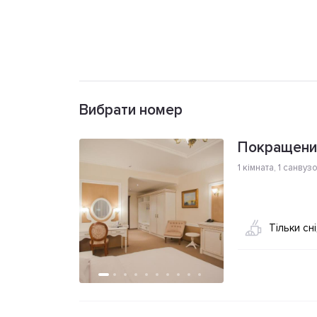
Вибрати номер
Покращени
1 кімната
,
1 санвуз
Тільки сн