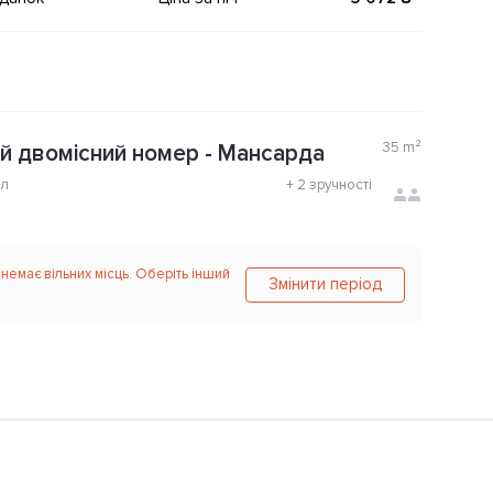
35
m²
 двомісний номер - Мансарда
ол
+
2 зручності
 немає вільних місць. Оберіть інший
Змінити період