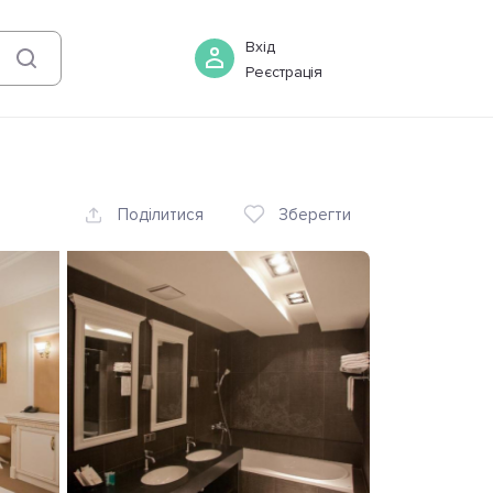
08 серпня
-
09 серпня
Бронювати
Вхід
Реєстрація
Поділитися
Зберегти