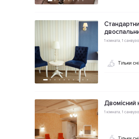
Стандартни
двоспальни
1 кімната
,
1 санвуз
Тільки сн
Двомісний 
1 кімната
,
1 санвуз
Тільки сн