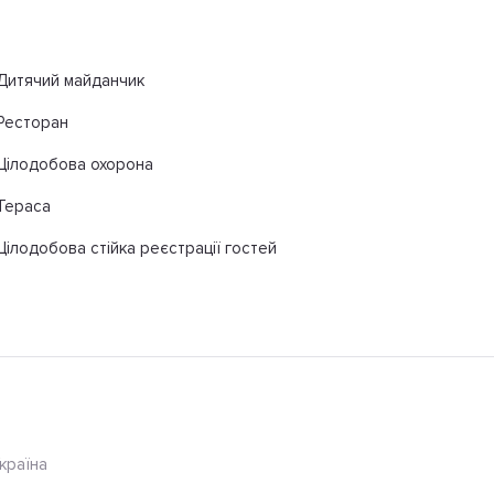
Дитячий майданчик
Ресторан
Цілодобова охорона
Тераса
Цілодобова стійка реєстрації гостей
Україна