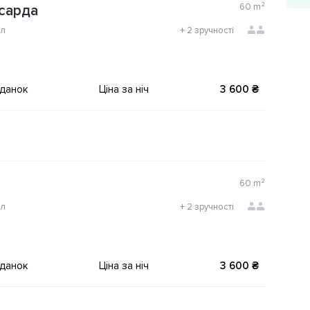
60
m²
сарда
ол
+
2 зручності
іданок
Ціна за ніч
3 600 ₴
60
m²
ол
+
2 зручності
іданок
Ціна за ніч
3 600 ₴