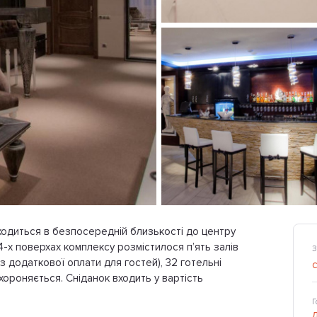
ходиться в безпосередній близькості до центру
 4-х поверхах комплексу розмістилося п’ять залів
З
з додаткової оплати для гостей), 32 готельні
охороняється. Сніданок входить у вартість
Г