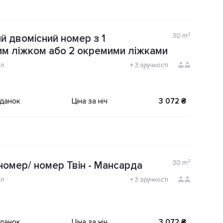
30
m²
й двомісний номер з 1
м ліжком або 2 окремими ліжками
ол
+
3 зручності
іданок
Ціна за ніч
3 072 ₴
30
m²
номер/ номер Твін - Мансарда
ол
+
3 зручності
іданок
Ціна за ніч
3 072 ₴