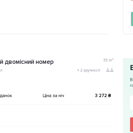
35
m²
й двомісний номер
ол
+
2 зручності
В
г
іданок
Ціна за ніч
3 272 ₴