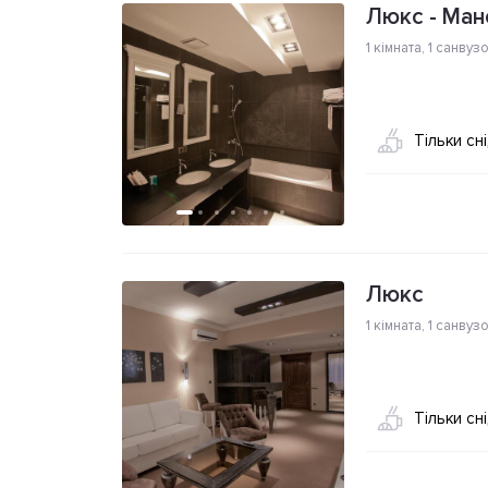
Люкс - Ман
1 кімната
,
1 санвуз
Тільки сн
Люкс
1 кімната
,
1 санвуз
Тільки сн