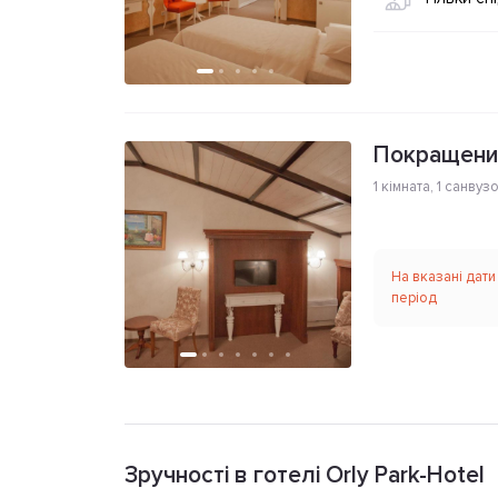
Покращений
1 кімната
,
1 санвуз
На вказані дати
період
Зручності в готелі Orly Park-Hotel