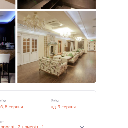
аїзд
Виїзд
ості