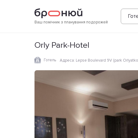
Фотографії
Зручності
Розташування
Готе
Ваш помічник з планування подорожей
Orly Park-Hotel
Готель
Адреса
:
Lepse Boulevard 9V (park Orlyatko)