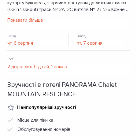
курорту Буковель, з прямим доступом до лижних схилах
(ski-in \ ski-out) траси № 2А, 2С витягів № 2 і №5.Кожне
шале розраховане на комфортне розміщення компанії з
Показати більше
9 осіб. Затишні кімнати, функціональна кухня, власний
гараж, поруч - численні розваги курорту як для
дорослих, так і для дітей.
Заїзд
Виїзд
Гості
Зручності в готелі PANORAMA Chalet
MOUNTAIN RESIDENCE
Найпопулярніші зручності
Місце для пікніка
Обслуговування номерів