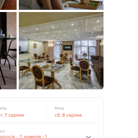
аїзд
Виїзд
ості