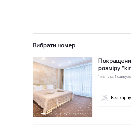
Вибрати номер
Покращени
розміру "ki
1 кімната
,
1 санвуз
Без харч