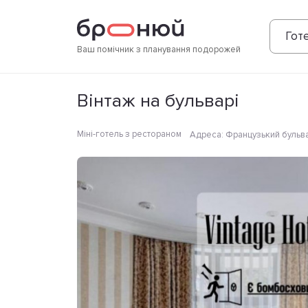
Фотографії
Зручності
Розташування
Готе
Ваш помічник з планування подорожей
Вінтаж на бульварі
Міні-готель з рестораном
Адреса
:
Французький бульвар