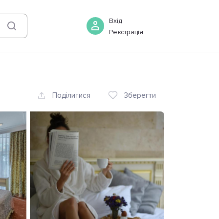
07 серпня
-
08 серпня
Бронювати
Вхід
Реєстрація
Поділитися
Зберегти