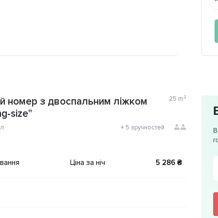
25
m²
й номер з двоспальним ліжком
ng-size"
ол
+
5 зручностей
В
г
ування
Ціна за ніч
5 286 ₴