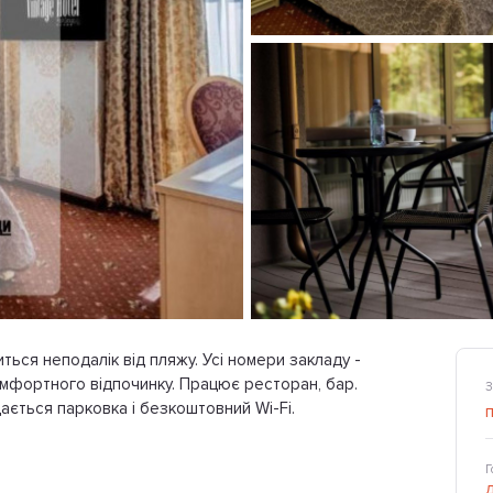
иться неподалік від пляжу. Усі номери закладу -
 комфортного відпочинку. Працює ресторан, бар.
З
ється парковка і безкоштовний Wi-Fi.
Г