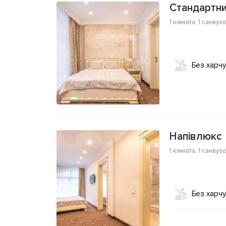
Стандартни
1 кімната
,
1 санвуз
Без харч
Напівлюкс
1 кімната
,
1 санвуз
Без харч