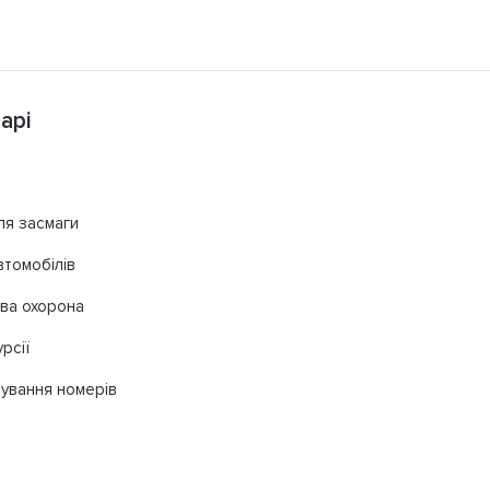
арі
ля засмаги
втомобілів
ва охорона
урсії
ування номерів