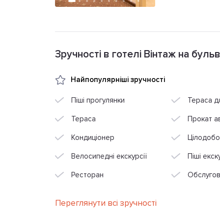
Зручності в готелі Вінтаж на бульв
Найпопулярніші зручності
Піші прогулянки
Тераса д
Тераса
Прокат а
Кондиціонер
Цілодобо
Велосипедні екскурсії
Піші екск
Ресторан
Обслугов
Переглянути всі зручності