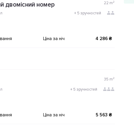
22
m²
й двомісний номер
ол
+
5 зручностей
ування
Ціна за ніч
4 286 ₴
35
m²
ол
+
5 зручностей
ування
Ціна за ніч
5 563 ₴