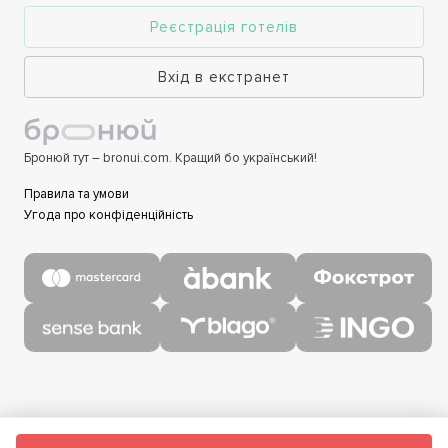
Реєстрація готелів
Вхід в екстранет
Бронюй тут – bronui.com. Кращий бо український!
Правила та умови
Угода про конфіденційність