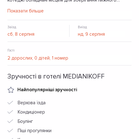
котеджі обладнані місцем для зберігання лижного
спорядження. Кожний котедж обладнаний терасою з
Показати більше
грилем та зручною кухнею.
Заїзд
Виїзд
Гості
Зручності в готелі MEDIANIKOFF
Найпопулярніші зручності
Верхова їзда
Кондиціонер
Боулінг
Піші прогулянки