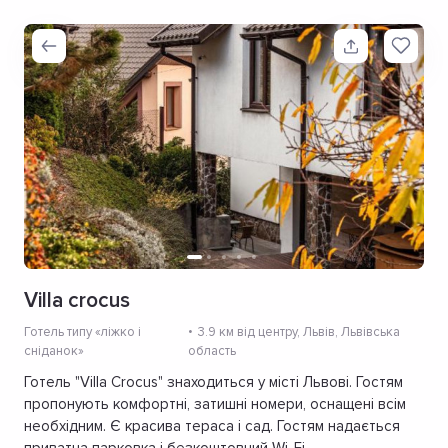
Villa crocus
Готель типу «ліжко і
3.9 км від центру
, Львів, Львівська
сніданок»
область
Готель "Villa Crocus" знаходиться у місті Львові. Гостям
пропонують комфортні, затишні номери, оснащені всім
необхідним. Є красива тераса і сад. Гостям надається