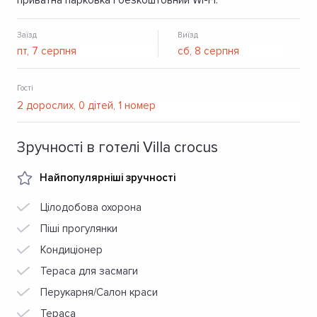
приватна парковка і безкоштовний Wi-Fi.
Заїзд
Виїзд
Гості
Зручності в готелі Villa crocus
Найпопулярніші зручності
Цілодобова охорона
Піші прогулянки
Кондиціонер
Тераса для засмаги
Перукарня/Салон краси
Тераса