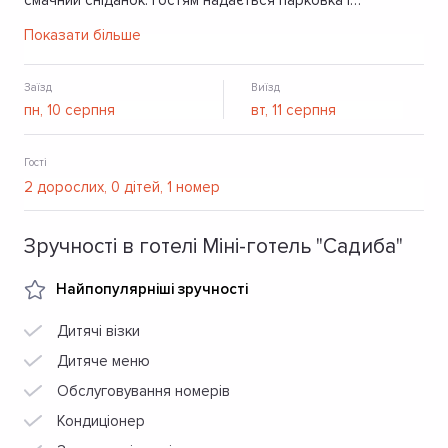
смачний сніданок. Гостям надається парковка і
безкоштовний Wi-Fi.
Показати більше
Заїзд
Виїзд
Гості
Зручності в готелі Міні-готель "Садиба"
Найпопулярніші зручності
Дитячі візки
Дитяче меню
Обслуговування номерів
Кондиціонер