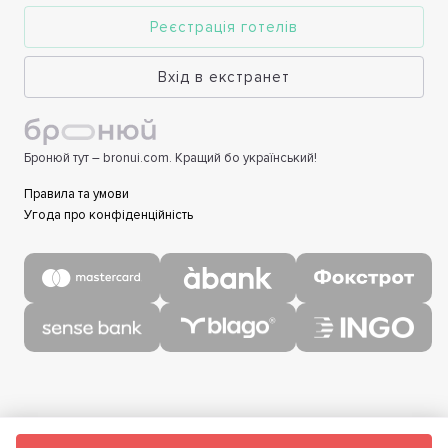
Реєстрація готелів
Вхід в екстранет
Бронюй тут – bronui.com. Кращий бо український!
Правила та умови
Угода про конфіденційність