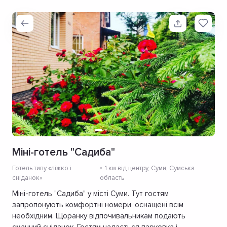
Міні-готель "Садиба"
Готель типу «ліжко і
1 км від центру
, Суми, Сумська
сніданок»
область
Міні-готель "Садиба" у місті Суми. Тут гостям
запропонують комфортні номери, оснащені всім
необхідним. Щоранку відпочивальникам подають