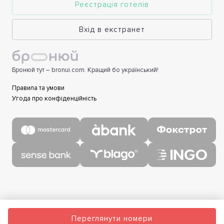
Реєстрація готелів
Вхід в екстранет
Бронюй тут – bronui.com. Кращий бо український!
Правила та умови
Угода про конфіденційність
Переглянути номери