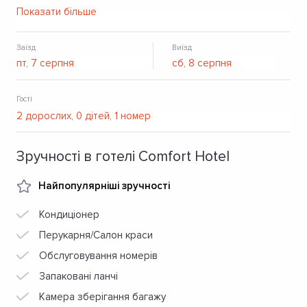
проживання в затишних комфортабельних номерах
Показати більше
європейського класу з повним комплексом послуг. Поруч
з готелем розташовані банки, магазини, офіси, фітнес
студія, ірландський паб, паркінги, нічні клуби, торгові
Заїзд
Виїзд
центри.
Гості
Зручності в готелі Comfort Hotel
Найпопулярніші зручності
Кондиціонер
Перукарня/Салон краси
Обслуговування номерів
Запаковані ланчі
Камера зберігання багажу