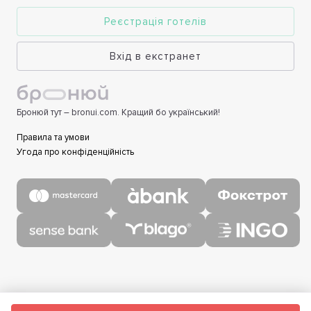
Реєстрація готелів
Вхід в екстранет
Бронюй тут – bronui.com. Кращий бо український!
Правила та умови
Угода про конфіденційність