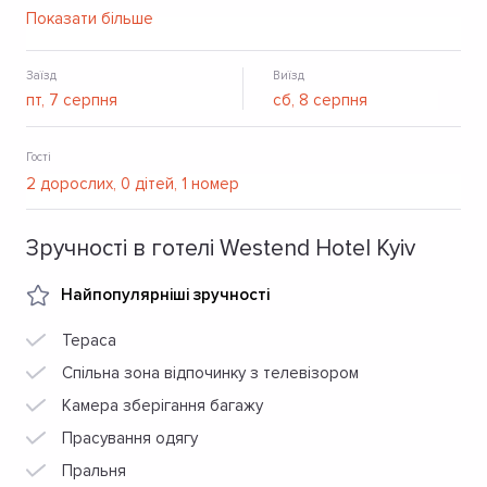
пропонується розміщення в номерах зі зручностями
Показати більше
(номери Люкс) або в бюджетних номерах зі зручностями
на поверсі по системі проживання в хостелі.
Заїзд
Виїзд
Гості
Зручності в готелі Westend Hotel Kyiv
Найпопулярніші зручності
Тераса
Спільна зона відпочинку з телевізором
Камера зберігання багажу
Прасування одягу
Пральня