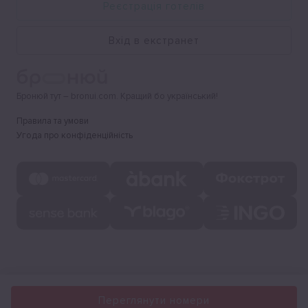
Реєстрація готелів
Вхід в екстранет
Бронюй тут – bronui.com. Кращий бо український!
Правила та умови
Угода про конфіденційність
Переглянути номери