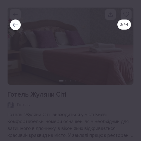
3
/
44
Готель Жуляни Сіті
Готель
Готель "Жуляни Сіті" знаходиться у місті Києві.
Комфортабельні номери оснащені всім необхіднми для
затишного відпочинку, з вікон яких відкривається
красивий краєвид на місто. У закладі працює ресторан зі