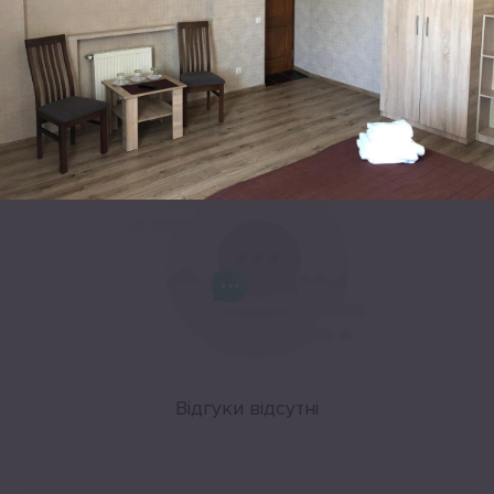
Leaflet
|
©
OpenStreetMap
Відгуки
Відгуки відсутні