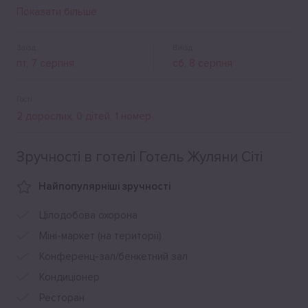
смачною кухнею, бар. Щоранку тут подають сніданок.
Показати більше
Гостям надається паркінг для авто і безкоштовний Wi-Fi.
Заїзд
Виїзд
Гості
Зручності в готелі Готель Жуляни Сіті
Найпопулярніші зручності
Цілодобова охорона
Міні-маркет (на території)
Конференц-зал/бенкетний зал
Кондиціонер
Ресторан