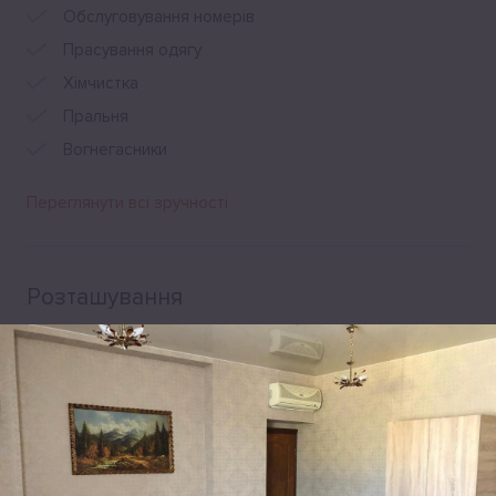
Обслуговування номерів
Прасування одягу
Хімчистка
Пральня
Вогнегасники
Переглянути всі зручності
Розташування
Кільцева дорога, 100 , Київ, 03170, Україна