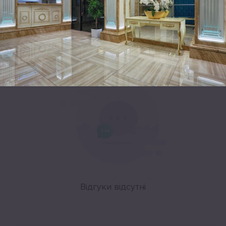
Leaflet
|
©
OpenStreetMap
Відгуки
Відгуки відсутні