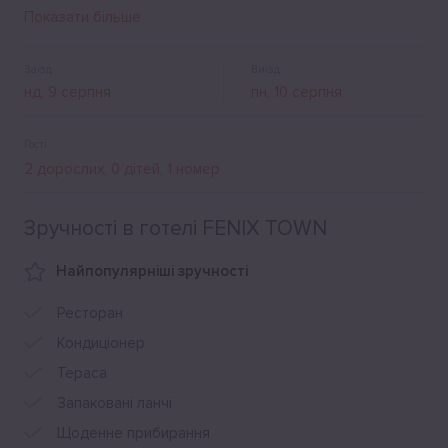
оформлені в класичному стилі та оснащені всім
Показати більше
необхідним для комфортного відпочинку. Насолодитися
найкращими стравами європейської та української
кухонь можна у затишному камерному ресторані. Є
Заїзд
Виїзд
зручний конференц-зал, тренажерна зала, цілодобова
стоянка.
Гості
Зручності в готелі FENIX TOWN
Найпопулярніші зручності
Ресторан
Кондиціонер
Тераса
Запаковані ланчі
Щоденне прибирання