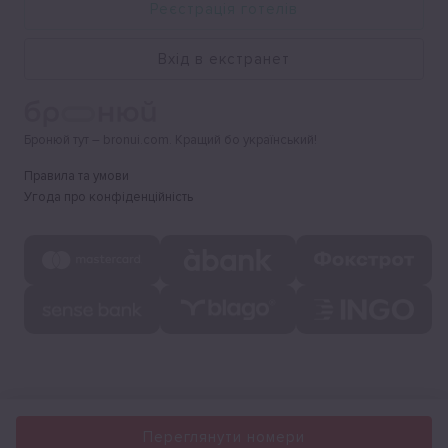
Реєстрація готелів
Вхід в екстранет
Бронюй тут – bronui.com. Кращий бо український!
Правила та умови
Угода про конфіденційність
Переглянути номери