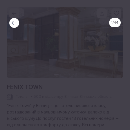
1
/
44
FENIX TOWN
Готель
500 м від центру
, Вінниця, Вінницька область
"Fenix Town" у Вінниці ​​- це готель високого класу,
розташований в мальовничому куточку, далеко від
міського шуму.До послуг гостей 18 готельних номерів –
від одномісного комфорту до люксу. Всі номери