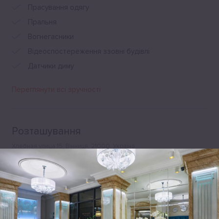
Прасування одягу
Пральня
Вогнегасники
Відеоспостереження ззовні будівлі
Датчики диму
Переглянути всі зручності
Розташування
Хлебная улица 15, Вінниця, 21000, Україна