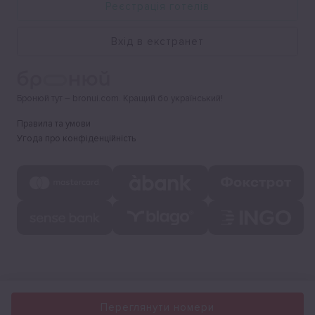
Реєстрація готелів
Вхід в екстранет
Бронюй тут – bronui.com. Кращий бо український!
Правила та умови
Угода про конфіденційність
Переглянути номери