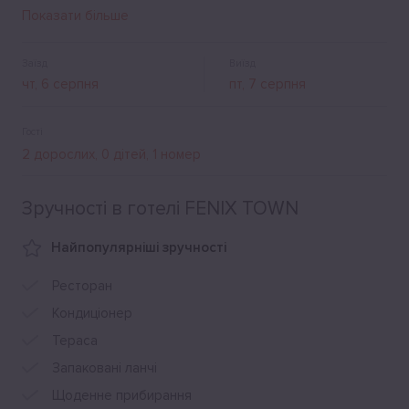
оформлені в класичному стилі та оснащені всім
Показати більше
необхідним для комфортного відпочинку. Насолодитися
найкращими стравами європейської та української
кухонь можна у затишному камерному ресторані. Є
Заїзд
Виїзд
зручний конференц-зал, тренажерна зала, цілодобова
стоянка.
Гості
Зручності в готелі FENIX TOWN
Найпопулярніші зручності
Ресторан
Кондиціонер
Тераса
Запаковані ланчі
Щоденне прибирання