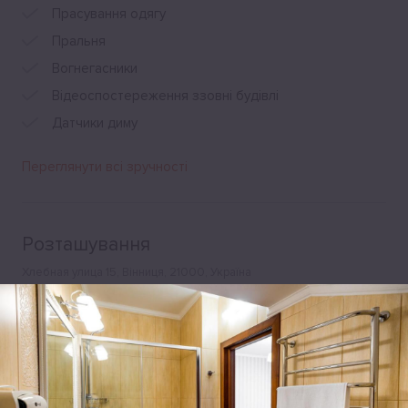
Прасування одягу
Пральня
Вогнегасники
Відеоспостереження ззовні будівлі
Датчики диму
Переглянути всі зручності
Розташування
Хлебная улица 15, Вінниця, 21000, Україна