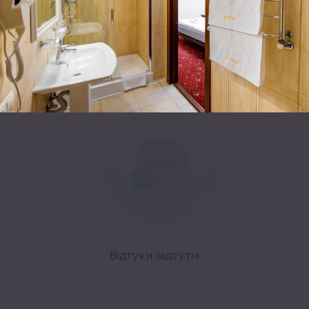
Leaflet
|
©
OpenStreetMap
Відгуки
Відгуки відсутні