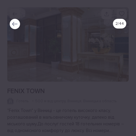
2
/
44
FENIX TOWN
Готель
500 м від центру
, Вінниця, Вінницька область
"Fenix Town" у Вінниці ​​- це готель високого класу,
розташований в мальовничому куточку, далеко від
міського шуму.До послуг гостей 18 готельних номерів –
від одномісного комфорту до люксу. Всі номери